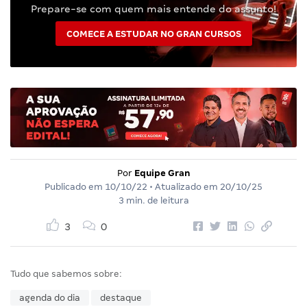
Prepare-se com quem mais entende do assunto!
COMECE A ESTUDAR NO GRAN CURSOS
Por
Equipe Gran
Publicado em
10/10/22
• Atualizado em
20/10/25
3 min. de leitura
3
0
Tudo que sabemos sobre:
agenda do dia
destaque