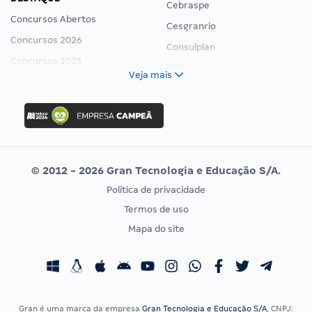
Cebraspe
Concursos Abertos
Cesgranrio
Concursos 2026
Consulplan
Concursos 2025
FCC
Veja mais
Concurso Nacional Unificado
FGV
Concurso Ibama
Idecan
Concurso MPU
Selecon
Editais publicados
Uniase
© 2012 - 2026 Gran Tecnologia e Educação S/A.
Vunesp
Política de privacidade
CONCURSOS POR PROFISSÃO
EXAME DE ORDEM
Termos de uso
Concursos Administrativos
OAB
Mapa do site
Concursos Educação
Prova OAB
Concursos Fiscais
Calendário OAB
Concursos Jurídicos
Questões OAB
Concursos Militares
Recursos OAB
Gran é uma marca da empresa
Gran Tecnologia e Educação S/A
, CNPJ: