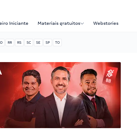
iro Iniciante
Materiais gratuitos
Webstories
O
RR
RS
SC
SE
SP
TO