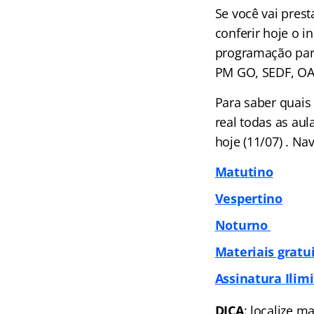
Se você vai pres
conferir hoje o i
programação para
PM GO, SEDF, OAB
Para saber quais
real todas as au
hoje (11/07) . N
Matutino
Vespertino
Noturno
Materiais gratu
Assinatura Ilimi
DICA
: localize m