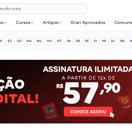
os
Cursos
Artigos
Gran Aprovados
Concurse
DF
ES
GO
MA
MG
MS
MT
PA
PB
PE
PI
PR
RJ
RN
R