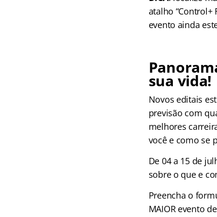
atalho “Control+
evento ainda est
Panorama
sua vida!
Novos editais es
previsão com qua
melhores carreir
você e como se p
De 04 a 15 de jul
sobre o que e co
Preencha o form
MAIOR evento de 