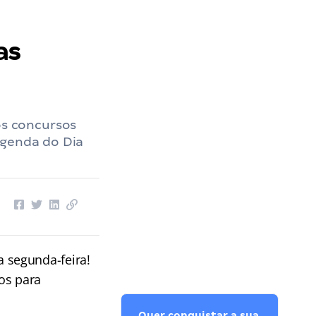
as
s concursos
Agenda do Dia
 segunda-feira!
tos para
Quer conquistar a sua