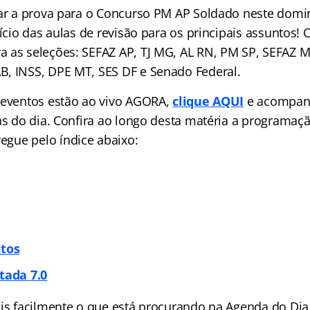
tar a prova para o Concurso PM AP Soldado neste domi
nício das aulas de revisão para os principais assuntos!
 as seleções: SEFAZ AP, TJ MG, AL RN, PM SP, SEFAZ M
, INSS, DPE MT, SES DF e Senado Federal.
 eventos estão ao vivo AGORA,
clique AQUI
e acompan
las do dia. Confira ao longo desta matéria a programa
avegue pelo
índice
abaixo:
itos
tada 7.0
ais facilmente o que está procurando na Agenda do Dia 