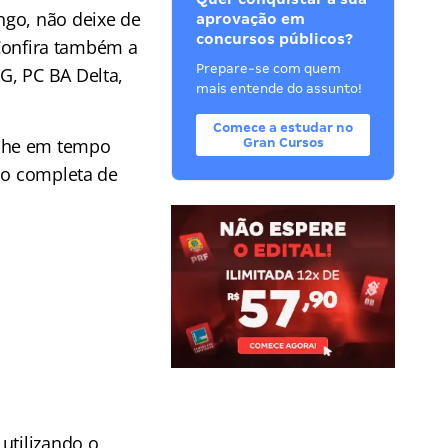
ngo, não deixe de
aprovação em
concursos públicos?
 Confira também a
Prepare-se com quem
G, PC BA Delta,
mais entende do assunto!
Comece a estudar no
he em tempo
Gran Cursos
ção completa de
utilizando o