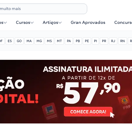
os
Cursos
Artigos
Gran Aprovados
Concurse
DF
ES
GO
MA
MG
MS
MT
PA
PB
PE
PI
PR
RJ
RN
R