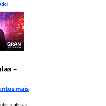
ado!
las –
untos mais
entes matérias