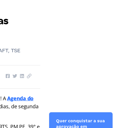
as
AFT, TSE
a! A
Agenda do
dias, de segunda
Quer conquistar a sua
RTS, PM PE, 39° e
aprovação em