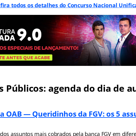
fira todos os detalhes do Concurso Nacional Unific
 Públicos: agenda do dia de au
a OAB — Queridinhos da FGV: os 5 ass
 dos assuntos mais cobrados pela banca FGV em difer