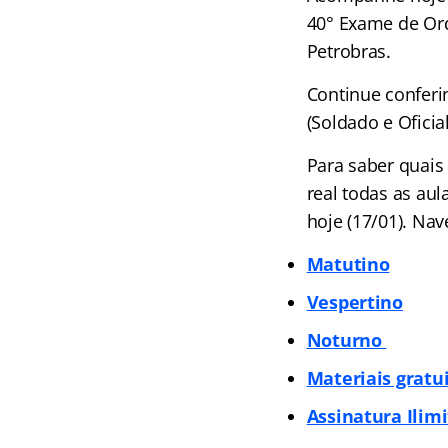
40° Exame de Ord
Petrobras.
Continue confer
(Soldado e Oficia
Para saber quais
real todas as au
hoje (17/01). Nav
Matutino
Vespertino
Noturno
Materiais gratu
Assinatura Ilim