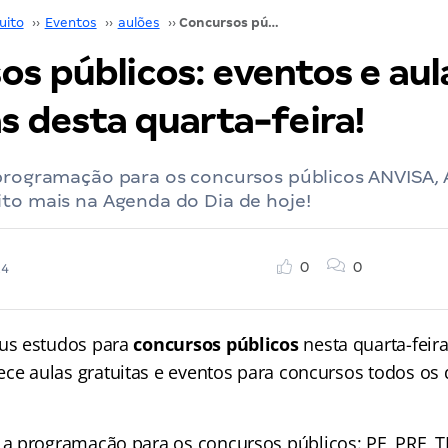
uito
››
Eventos
››
aulões
››
Concursos públicos: eventos e aulas gratuitas desta quarta-feira!
os públicos: eventos e aul
s desta quarta-feira!
 programação para os concursos públicos ANVISA, 
to mais na Agenda do Dia de hoje!
0
0
24
s estudos para
concursos públicos
nesta quarta-feir
ece aulas gratuitas e eventos para concursos
todos os 
 programação para os concursos públicos: PF, PRF, T