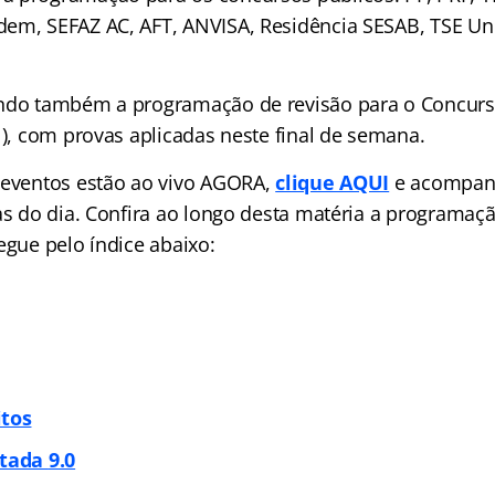
em, SEFAZ AC, AFT, ANVISA, Residência SESAB, TSE Uni
indo também a programação de revisão para o Concur
l), com provas aplicadas neste final de semana.
 eventos estão ao vivo AGORA,
clique AQUI
e acompan
las do dia. Confira ao longo desta matéria a programa
egue pelo índice abaixo:
itos
itada
9.0