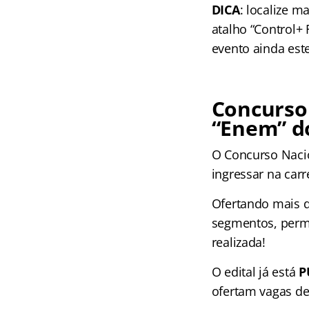
DICA
: localize m
atalho “Control+
evento ainda est
Concurso 
“Enem” d
O Concurso Naci
ingressar na carr
Ofertando mais de
segmentos, permi
realizada!
O edital já está
P
ofertam vagas de