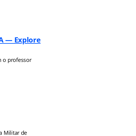
A — Explore
m o professor
 Militar de