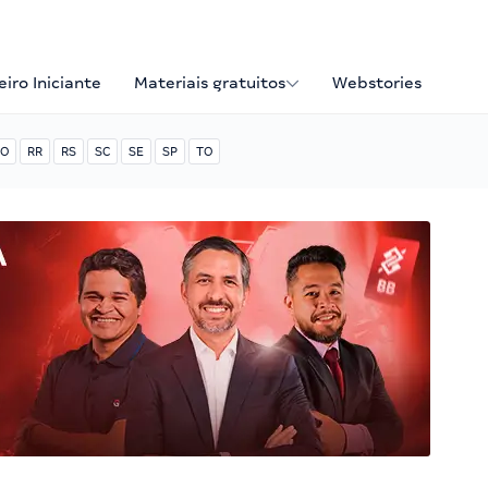
iro Iniciante
Materiais gratuitos
Webstories
O
RR
RS
SC
SE
SP
TO