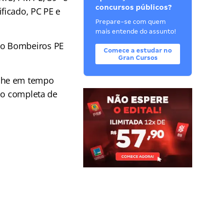
concursos públicos?
ficado, PC PE e
Prepare-se com quem
mais entende do assunto!
so Bombeiros PE
Comece a estudar no
Gran Cursos
he em tempo
ção completa de