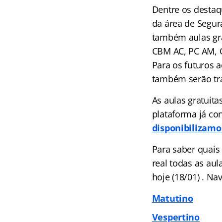
Dentre os destaq
da área de Segu
também aulas gra
CBM AC, PC AM, C
Para os futuros a
também serão tra
As aulas gratuita
plataforma já co
disponibilizamo
Para saber quais
real todas as au
hoje (18/01) . N
Matutino
Vespertino