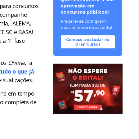
 para concursos
aprovação em
concursos públicos?
 Acompanhe
Prepare-se com quem
omia, ALEMA,
mais entende do assunto!
CE SC e BASA!
 a 1° fase
Comece a estudar no
Gran Cursos
os Online
, a
tudo o que já
visualizações.
he em tempo
ção completa de