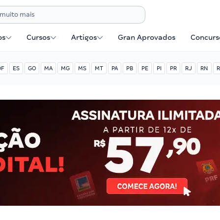
os
Cursos
Artigos
Gran Aprovados
Concurse
DF
ES
GO
MA
MG
MS
MT
PA
PB
PE
PI
PR
RJ
RN
R