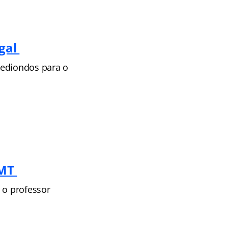
egal
Hediondos para o
 MT
 o professor