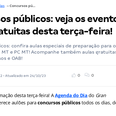
ias
››
Concursos públicos: veja os eventos e aulas gratuitas desta terça-feira!
s públicos: veja os event
atuitas desta terça-feira!
cos: confira aulas especiais de preparação para 
M MT e PC MT! Acompanhe também aulas gratuita
sos e OAB!
0
0
22
• Atualizado em
24/10/23
ação desta terça-feira! A
Agenda do Dia
do
Gran
erece aulões para
concursos públicos
todos os dias, 