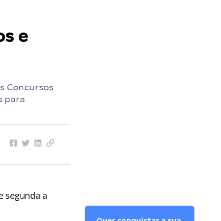
os e
os Concursos
s para
de segunda a
Quer conquistar a sua