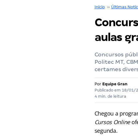
Início
››
Últimas Notíc
Concurso
aulas gr
Concursos públi
Politec MT, CB
certames diver
Por
Equipe Gran
Publicado em
18/01/
4 min. de leitura
Chegou a program
Cursos Online
of
segunda.