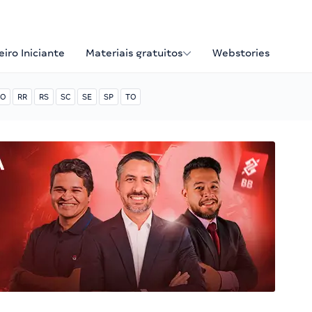
iro Iniciante
Materiais gratuitos
Webstories
O
RR
RS
SC
SE
SP
TO