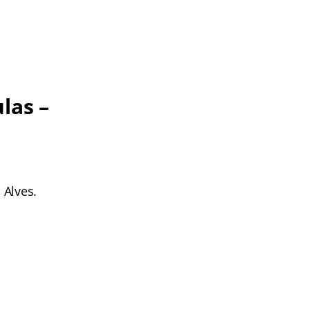
las –
 Alves.