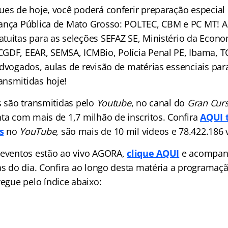
ues de hoje, você poderá conferir preparação especial
rança Pública de Mato Grosso: POLTEC, CBM e PC MT!
tuitas para as seleções SEFAZ SE, Ministério da Econ
GDF, EEAR, SEMSA, ICMBio, Polícia Penal PE, Ibama, T
dvogados, aulas de revisão de matérias essenciais para
nsmitidas hoje!
s são transmitidas pelo
Youtube
, no canal do
Gran Curs
nta com mais de 1,7 milhão de inscritos. Confira
AQUI 
s
no
YouTube
, são mais de 10 mil vídeos e 78.422.186 
 eventos estão ao vivo AGORA,
clique AQUI
e acompan
las do dia. Confira ao longo desta matéria a programa
avegue pelo
índice
abaixo: