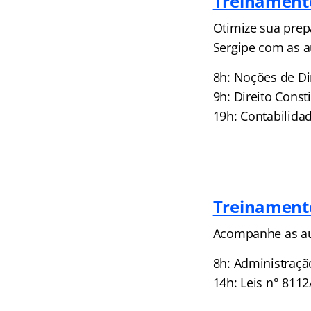
Treinamento
Otimize sua prep
Sergipe com as au
8h: Noções de Di
9h: Direito Const
19h: Contabilida
Treinamento
Acompanhe as aul
8h: Administraçã
14h: Leis n° 8112