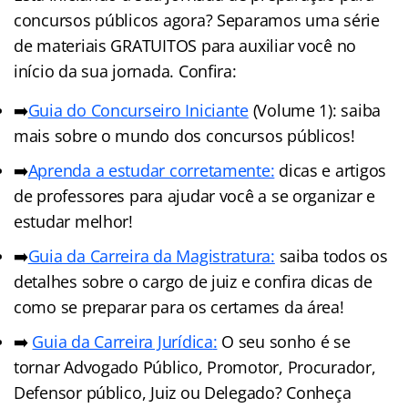
concursos públicos agora? Separamos uma série
de materiais GRATUITOS para auxiliar você no
início da sua jornada. Confira:
➡️
Guia do Concurseiro Iniciante
(Volume 1): saiba
mais sobre o mundo dos concursos públicos!
➡️
Aprenda a estudar corretamente:
dicas e artigos
de professores para ajudar você a se organizar e
estudar melhor!
➡️
Guia da Carreira da Magistratura:
saiba todos os
detalhes sobre o cargo de juiz e confira dicas de
como se preparar para os certames da área!
➡️
Guia da Carreira Jurídic
a
:
O seu sonho é se
tornar Advogado Público, Promotor, Procurador,
Defensor público, Juiz ou Delegado? Conheça