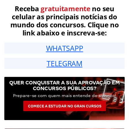
Receba
gratuitamente
no seu
celular as principais notícias do
mundo dos concursos. Clique no
link abaixo e inscreva-se:
WHATSAPP
TELEGRAM
QUER CONQUISTAR A SUA APROVAÇÃO EM
CONCURSOS PÚBLICOS?
Prepare-se com quem mais entende do assunto!
COMECE A ESTUDAR NO GRAN CURSOS