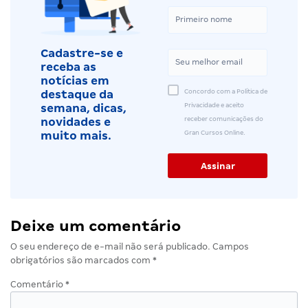
Cadastre-se e
receba as
notícias em
Concordo com a Política de
destaque da
Privacidade e aceito
semana, dicas,
receber comunicações do
novidades e
Gran Cursos Online.
muito mais.
Deixe um comentário
O seu endereço de e-mail não será publicado.
Campos
obrigatórios são marcados com
*
Comentário
*