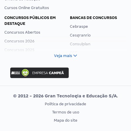
Cursos Online Gratuitos
CONCURSOS PÚBLICOS EM
BANCAS DE CONCURSOS
DESTAQUE
Cebraspe
Concursos Abertos
Cesgranrio
Concursos 2026
Consulplan
Concursos 2025
FCC
Veja mais
Concurso Nacional Unificado
FGV
Concurso Ibama
Idecan
Concurso MPU
Selecon
Editais publicados
Uniase
© 2012 - 2026 Gran Tecnologia e Educação S/A.
Vunesp
Política de privacidade
CONCURSOS POR PROFISSÃO
EXAME DE ORDEM
Termos de uso
Concursos Administrativos
OAB
Mapa do site
Concursos Educação
Prova OAB