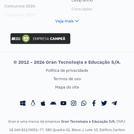
Cesgranrio
Concursos 2026
Consulplan
Concursos 2025
FCC
Veja mais
Concurso Nacional Unificado
FGV
Concurso Ibama
Idecan
Concurso MPU
Selecon
Editais publicados
Uniase
© 2012 - 2026 Gran Tecnologia e Educação S/A.
Vunesp
Política de privacidade
CONCURSOS POR PROFISSÃO
EXAME DE ORDEM
Termos de uso
Concursos Administrativos
OAB
Mapa do site
Concursos Educação
Prova OAB
Concursos Fiscais
Calendário OAB
Concursos Jurídicos
Questões OAB
Concursos Militares
Recursos OAB
Gran é uma marca da empresa
Gran Tecnologia e Educação S/A
, CNPJ:
Concursos Policiais
Exame de Ordem
18.260.822/0001-77, SBS Quadra 02, Bloco J, Lote 10, Edifício Carlton