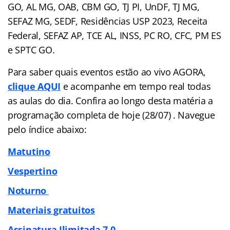
GO, AL MG, OAB, CBM GO, TJ PI, UnDF, TJ MG,
SEFAZ MG, SEDF, Residências USP 2023, Receita
Federal, SEFAZ AP, TCE AL, INSS, PC RO, CFC, PM ES
e SPTC GO.
Para saber quais eventos estão ao vivo AGORA,
clique AQUI
e acompanhe em tempo real todas
as aulas do dia. Confira ao longo desta matéria a
programação completa de hoje (28/07) . Navegue
pelo
índice
abaixo:
Matutino
Vespertino
Noturno
Materiais gratuitos
Assinatura Ilimitada 7.0