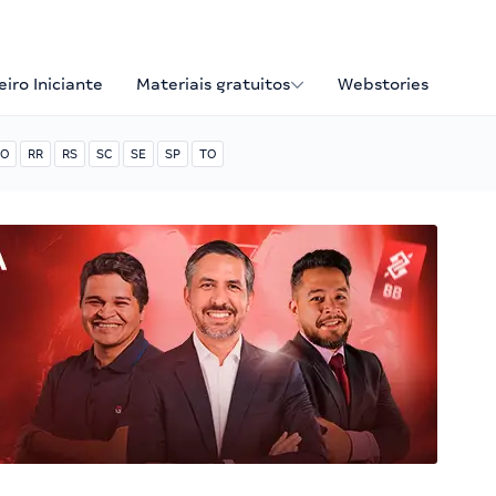
iro Iniciante
Materiais gratuitos
Webstories
O
RR
RS
SC
SE
SP
TO