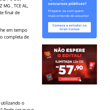
concursos públicos?
 MG , TCE AL,
Prepare-se com quem
e final de
mais entende do assunto!
Comece a estudar no
he em tempo
Gran Cursos
ção completa de
utilizando o
a? Pode ser que o