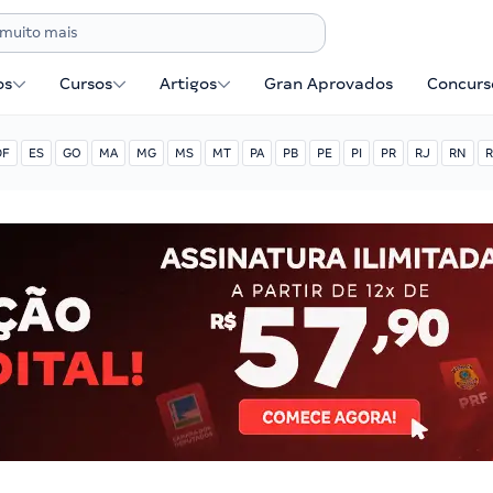
os
Cursos
Artigos
Gran Aprovados
Concurse
DF
ES
GO
MA
MG
MS
MT
PA
PB
PE
PI
PR
RJ
RN
R