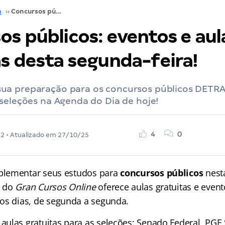
a
››
Concursos públicos: eventos e aulas gratuitas desta segunda-feira!
os públicos: eventos e aul
as desta segunda-feira!
a preparação para os concursos públicos DETRA
seleções na Agenda do Dia de hoje!
4
0
22
• Atualizado em
27/10/25
lementar seus estudos para
concursos públicos
nesta
do
Gran Cursos Online
oferece aulas gratuitas e even
os dias, de segunda a segunda.
ulas gratuitas para as seleções: Senado Federal, PGE 