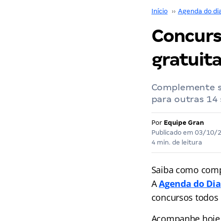
Início
››
Agenda do di
Concurs
gratuit
Complemente su
para outras 14 
Por
Equipe Gran
Publicado em
03/10/
4 min. de leitura
Saiba como comp
A
Agenda do Dia
concursos
todos 
Acompanhe hoje a