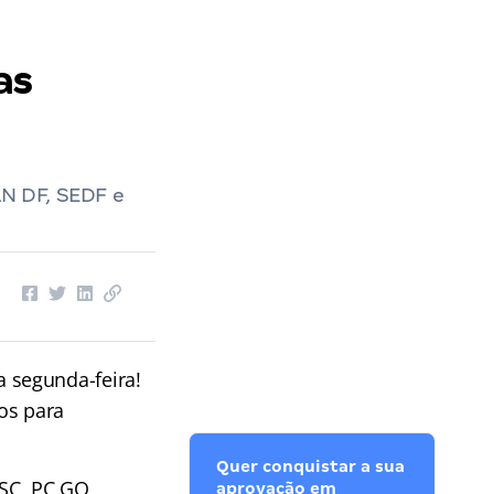
as
N DF, SEDF e
 segunda-feira!
tos para
Quer conquistar a sua
SC, PC GO,
aprovação em