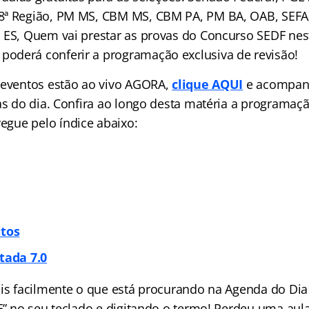
8ª Região, PM MS, CBM MS, CBM PA, PM BA, OAB, SEFAZ
 ES, Quem vai prestar as provas do Concurso SEDF nest
derá conferir a programação exclusiva de revisão!
 eventos estão ao vivo AGORA,
clique AQUI
e acompan
las do dia. Confira ao longo desta matéria a programa
avegue pelo
índice
abaixo:
itos
tada 7.0
ais facilmente o que está procurando na Agenda do Dia 
 F” no seu teclado e digitando o termo! Perdeu uma aul