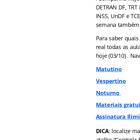
DETRAN DF, TRT 
INSS, UnDF e TCE
semana também po
Para saber quais
real todas as au
hoje (03/10) . N
Matutino
Vespertino
Noturno
Materiais gratu
Assinatura Ilimi
DICA
: localize m
atalho “Control+