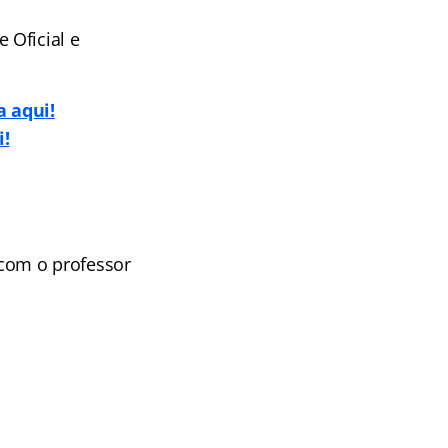
 Oficial e
a aqu
i!
i!
com o professor