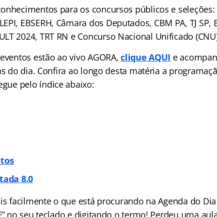
onhecimentos para os concursos públicos e seleções:
LEPI, EBSERH, Câmara dos Deputados, CBM PA, TJ SP,
LT 2024, TRT RN e Concurso Nacional Unificado (CNU)
 eventos estão ao vivo AGORA,
clique AQUI
e acompan
las do dia. Confira ao longo desta matéria a programa
vegue pelo
índice
abaixo:
itos
tada 8.0
ais facilmente o que está procurando na Agenda do Dia 
 F” no seu teclado e digitando o termo! Perdeu uma aul