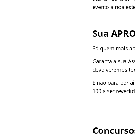
evento ainda est
Sua APRO
Só quem mais apr
Garanta a sua As
devolveremos tod
E não para por a
100 a ser revert
Concursos