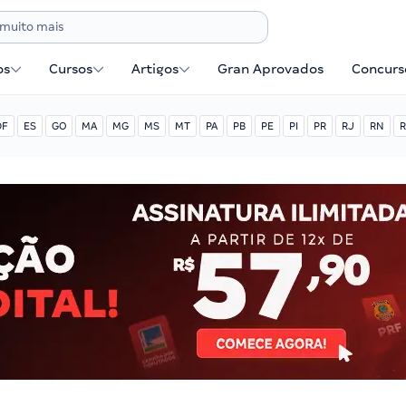
os
Cursos
Artigos
Gran Aprovados
Concurse
DF
ES
GO
MA
MG
MS
MT
PA
PB
PE
PI
PR
RJ
RN
R