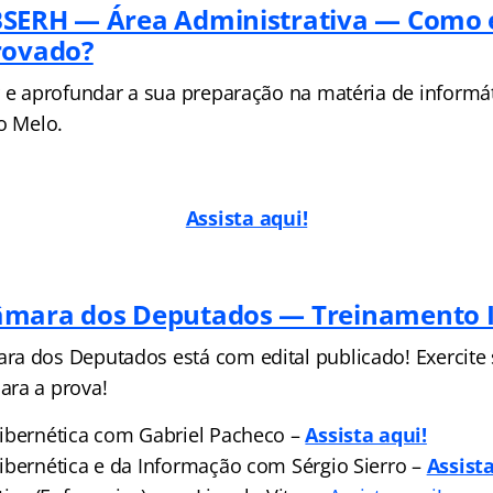
BSERH — Área Administrativa — Como 
rovado?
r e aprofundar a sua preparação na matéria de informá
o Melo.
Assista aq
ui!
âmara dos Deputados — Treinamento 
a dos Deputados está com edital publicado! Exercite
ara a prova!
ibernética com Gabriel Pacheco –
Assista aqui!
ibernética e da Informação com Sérgio Sierro –
Assist
a