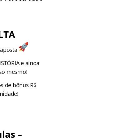
LTA
 aposta
ISTÓRIA e ainda
Isso mesmo!
os de bônus R$
unidade!
las –