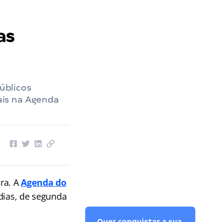
as
úblicos
ais na Agenda
ra. A
Agenda do
dias, de segunda
Quer conquistar a sua