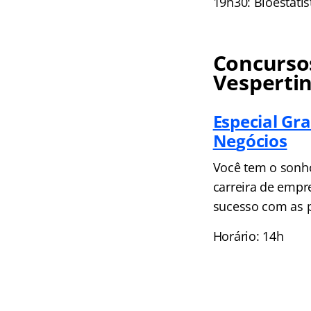
19h30: Bioestatís
Concursos
Vesperti
Especial Gr
Ne
gócios
Você tem o sonh
carreira de empr
sucesso com as p
Horário: 14h