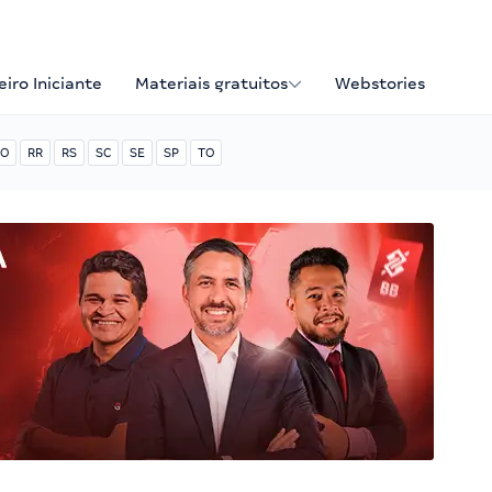
iro Iniciante
Materiais gratuitos
Webstories
O
RR
RS
SC
SE
SP
TO