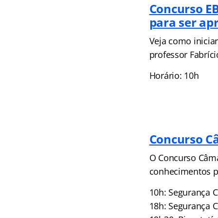
Concurso E
para ser ap
Veja como inicia
professor Fabríci
Horário: 10h
Concurso C
O Concurso Câmar
conhecimentos p
10h: Segurança C
18h: Segurança C