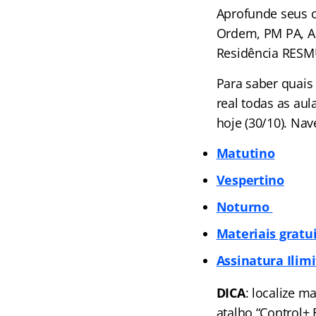
Aprofunde seus c
Ordem, PM PA, A
Residência RESMU
Para saber quais
real todas as au
hoje (30/10). Na
Matutino
Vespertino
Noturno
Materiais gratu
Assinatura Ilimi
DICA
: localize m
atalho “Control+