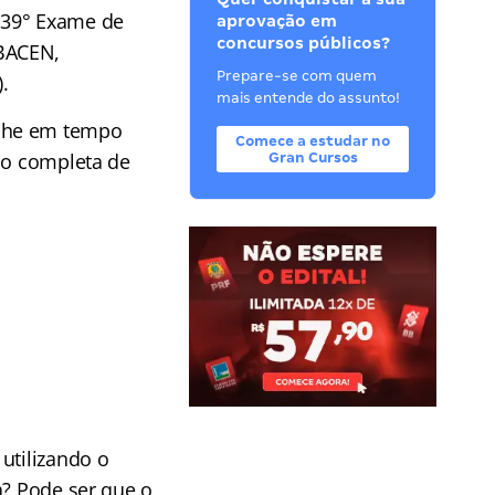
 39° Exame de
aprovação em
concursos públicos?
 BACEN,
Prepare-se com quem
.
mais entende do assunto!
he em tempo
Comece a estudar no
ção completa de
Gran Cursos
utilizando o
a? Pode ser que o