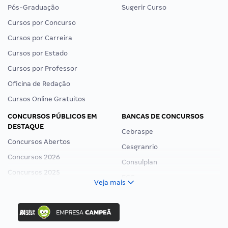
Pós-Graduação
Sugerir Curso
Cursos por Concurso
Cursos por Carreira
Cursos por Estado
Cursos por Professor
Oficina de Redação
Cursos Online Gratuitos
CONCURSOS PÚBLICOS EM
BANCAS DE CONCURSOS
DESTAQUE
Cebraspe
Concursos Abertos
Cesgranrio
Concursos 2026
Consulplan
Concursos 2025
FCC
Veja mais
Concurso Nacional Unificado
FGV
Concurso Ibama
Idecan
Concurso MPU
Selecon