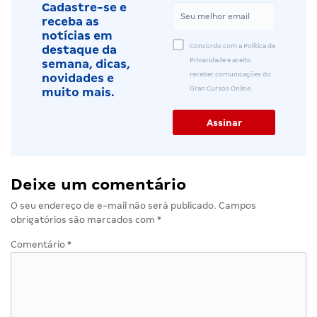
Cadastre-se e
receba as
notícias em
Concordo com a Política de
destaque da
Privacidade e aceito
semana, dicas,
receber comunicações do
novidades e
Gran Cursos Online.
muito mais.
Deixe um comentário
O seu endereço de e-mail não será publicado.
Campos
obrigatórios são marcados com
*
Comentário
*