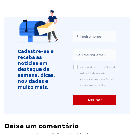
Cadastre-se e
receba as
notícias em
Concordo com a Política de
destaque da
Privacidade e aceito
semana, dicas,
receber comunicações do
novidades e
Gran Cursos Online.
muito mais.
Deixe um comentário