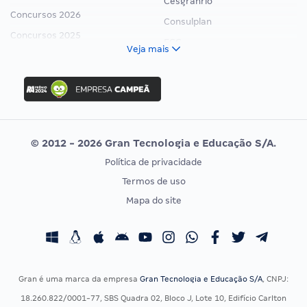
Cesgranrio
Concursos 2026
Consulplan
Concursos 2025
FCC
Veja mais
Concurso Nacional Unificado
FGV
Concurso Ibama
Idecan
Concurso MPU
Selecon
Editais publicados
Uniase
© 2012 - 2026 Gran Tecnologia e Educação S/A.
Vunesp
Política de privacidade
CONCURSOS POR PROFISSÃO
EXAME DE ORDEM
Termos de uso
Concursos Administrativos
OAB
Mapa do site
Concursos Educação
Prova OAB
Concursos Fiscais
Calendário OAB
Concursos Jurídicos
Questões OAB
Concursos Militares
Recursos OAB
Gran é uma marca da empresa
Gran Tecnologia e Educação S/A
, CNPJ:
Concursos Policiais
Exame de Ordem
18.260.822/0001-77, SBS Quadra 02, Bloco J, Lote 10, Edifício Carlton