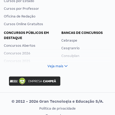
Cursos por Estado
Cursos por Professor
Oficina de Redação
Cursos Online Gratuitos
CONCURSOS PÚBLICOS EM
BANCAS DE CONCURSOS
DESTAQUE
Cebraspe
Concursos Abertos
Cesgranrio
Concursos 2026
Consulplan
Concursos 2025
FCC
Veja mais
Concurso Nacional Unificado
FGV
Concurso Ibama
Idecan
Concurso MPU
Selecon
Editais publicados
Uniase
© 2012 - 2026 Gran Tecnologia e Educação S/A.
Vunesp
Política de privacidade
CONCURSOS POR PROFISSÃO
EXAME DE ORDEM