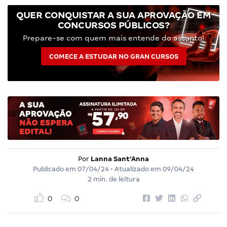
QUER CONQUISTAR A SUA APROVAÇÃO EM
CONCURSOS PÚBLICOS?
Prepare-se com quem mais entende do assunto!
COMECE A ESTUDAR NO GRAN CURSOS
Por
Lanna Sant'Anna
Publicado em
07/04/24
• Atualizado em
09/04/24
2 min. de leitura
0
0