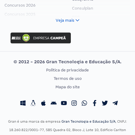
Concursos 2026
Consulplan
Concursos 2025
FCC
Veja mais
Concurso Nacional Unificado
FGV
Concurso Ibama
Idecan
Concurso MPU
Selecon
Editais publicados
Uniase
© 2012 - 2026 Gran Tecnologia e Educação S/A.
Vunesp
Política de privacidade
CONCURSOS POR PROFISSÃO
EXAME DE ORDEM
Termos de uso
Concursos Administrativos
OAB
Mapa do site
Concursos Educação
Prova OAB
Concursos Fiscais
Calendário OAB
Concursos Jurídicos
Questões OAB
Concursos Militares
Recursos OAB
Gran é uma marca da empresa
Gran Tecnologia e Educação S/A
, CNPJ:
Concursos Policiais
Exame de Ordem
18.260.822/0001-77, SBS Quadra 02, Bloco J, Lote 10, Edifício Carlton