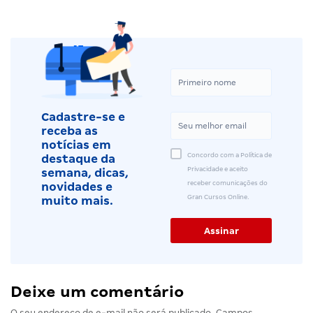
Cadastre-se e
receba as
notícias em
Concordo com a Política de
destaque da
Privacidade e aceito
semana, dicas,
receber comunicações do
novidades e
Gran Cursos Online.
muito mais.
Deixe um comentário
O seu endereço de e-mail não será publicado.
Campos