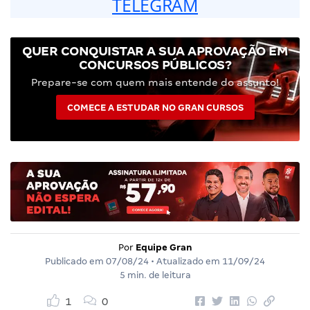
TELEGRAM
QUER CONQUISTAR A SUA APROVAÇÃO EM
CONCURSOS PÚBLICOS?
Prepare-se com quem mais entende do assunto!
COMECE A ESTUDAR NO GRAN CURSOS
Por
Equipe Gran
Publicado em
07/08/24
• Atualizado em
11/09/24
5 min. de leitura
1
0