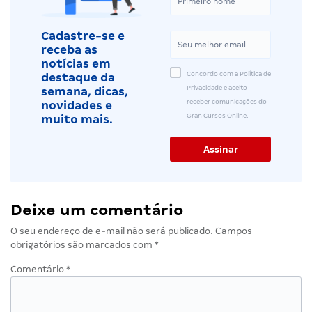
Cadastre-se e
receba as
notícias em
Concordo com a Política de
destaque da
Privacidade e aceito
semana, dicas,
receber comunicações do
novidades e
Gran Cursos Online.
muito mais.
Deixe um comentário
O seu endereço de e-mail não será publicado.
Campos
obrigatórios são marcados com
*
Comentário
*