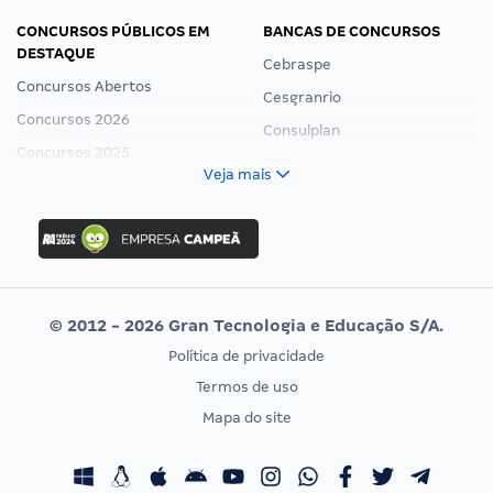
CONCURSOS PÚBLICOS EM
BANCAS DE CONCURSOS
DESTAQUE
Cebraspe
Concursos Abertos
Cesgranrio
Concursos 2026
Consulplan
Concursos 2025
FCC
Veja mais
Concurso Nacional Unificado
FGV
Concurso Ibama
Idecan
Concurso MPU
Selecon
Editais publicados
Uniase
© 2012 - 2026 Gran Tecnologia e Educação S/A.
Vunesp
Política de privacidade
CONCURSOS POR PROFISSÃO
EXAME DE ORDEM
Termos de uso
Concursos Administrativos
OAB
Mapa do site
Concursos Educação
Prova OAB
Concursos Fiscais
Calendário OAB