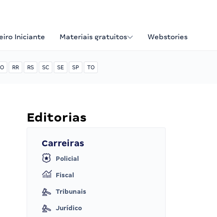
iro Iniciante
Materiais gratuitos
Webstories
O
RR
RS
SC
SE
SP
TO
Editorias
Carreiras
Policial
Fiscal
Tribunais
Jurídico