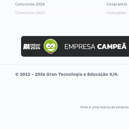
Concursos 2026
Cesgranrio
Concursos 2025
Consulplan
Concurso Nacional Unificado
FCC
Concurso Ibama
FGV
Concurso MPU
Idecan
Editais publicados
Selecon
Uniase
Vunesp
© 2012 - 2026 Gran Tecnologia e Educação S/A.
Gran é uma marca da empre