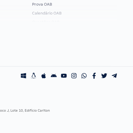
Prova OAB
Calendário OAB
Questões OAB
Recursos OAB
Exame de Ordem
co J, Lote 10, Edifício Carlton