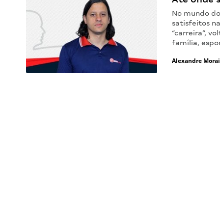
No mundo dos
satisfeitos n
“carreira”, v
família, espo
Alexandre Morai