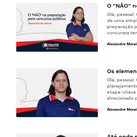
O “NÃO” n
Olá, pessoal
de uma simp
preparação p
concursos te
Alexandre Morai
Os elemen
Olá, pessoal.
planejamento
etapa-chave 
direcionado p
Alexandre Morai
Até onde 