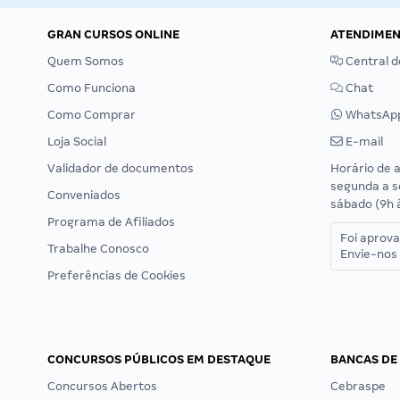
GRAN CURSOS ONLINE
ATENDIME
Quem Somos
Central d
Como Funciona
Chat
Como Comprar
WhatsAp
Loja Social
E-mail
Validador de documentos
Horário de 
segunda a s
Conveniados
sábado (9h 
Programa de Afiliados
Foi aprov
Trabalhe Conosco
Envie-nos 
Preferências de Cookies
CONCURSOS PÚBLICOS EM DESTAQUE
BANCAS DE
Concursos Abertos
Cebraspe