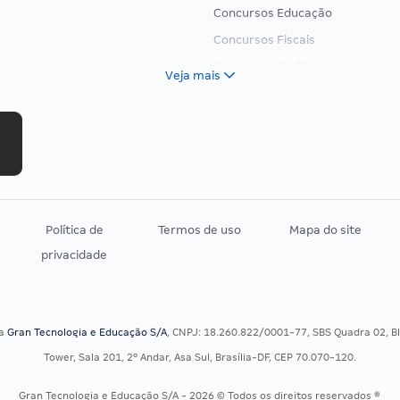
Concursos Educação
Concursos Fiscais
Concursos Jurídicos
Veja mais
Concursos Militares
Concursos Policiais
Concursos Saúde
Concursos Tribunais
Residência Multiprofissional
Política de
Termos de uso
Mapa do site
privacidade
sa
Gran Tecnologia e Educação S/A
, CNPJ: 18.260.822/0001-77, SBS Quadra 02, Blo
Tower, Sala 201, 2º Andar, Asa Sul, Brasília-DF, CEP 70.070-120.
Gran Tecnologia e Educação S/A - 2026 © Todos os direitos reservados ®