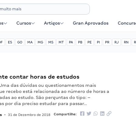
os
Cursos
Artigos
Gran Aprovados
Concurse
DF
ES
GO
MA
MG
MS
MT
PA
PB
PE
PI
PR
RJ
RN
R
nte contar horas de estudos
. Uma das dúvidas ou questionamentos mais
ue recebo está relacionada ao número de horas a
adas ao estudo. São perguntas do tipo: –
as por dia preciso estudar para passar…
s
Compartilhe:
•
31 de Dezembro de 2018