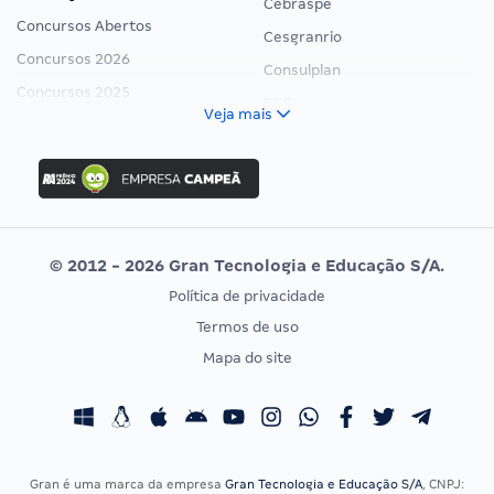
Cebraspe
Concursos Abertos
Cesgranrio
Concursos 2026
Consulplan
Concursos 2025
FCC
Veja mais
Concurso Nacional Unificado
FGV
Concurso Ibama
Idecan
Concurso MPU
Selecon
Editais publicados
Uniase
© 2012 - 2026 Gran Tecnologia e Educação S/A.
Vunesp
Política de privacidade
CONCURSOS POR PROFISSÃO
EXAME DE ORDEM
Termos de uso
Concursos Administrativos
OAB
Mapa do site
Concursos Educação
Prova OAB
Concursos Fiscais
Calendário OAB
Concursos Jurídicos
Questões OAB
Concursos Militares
Recursos OAB
Gran é uma marca da empresa
Gran Tecnologia e Educação S/A
, CNPJ: