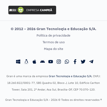
FGV
Concurso Ibama
Idecan
Concurso MPU
Selecon
Editais publicados
Uniase
© 2012 - 2026 Gran Tecnologia e Educação S/A.
Vunesp
Política de privacidade
CONCURSOS POR PROFISSÃO
EXAME DE ORDEM
Termos de uso
Concursos Administrativos
OAB
Mapa do site
Concursos Educação
Prova OAB
Concursos Fiscais
Calendário OAB
Concursos Jurídicos
Questões OAB
Concursos Militares
Recursos OAB
Gran é uma marca da empresa
Gran Tecnologia e Educação S/A
, CNPJ:
Concursos Policiais
Exame de Ordem
18.260.822/0001-77, SBS Quadra 02, Bloco J, Lote 10, Edifício Carlton
Concursos Saúde
Tower, Sala 201, 2º Andar, Asa Sul, Brasília-DF, CEP 70.070-120.
Concursos Tribunais
Gran Tecnologia e Educação S/A - 2026 © Todos os direitos reservados ®
Residência Multiprofissional