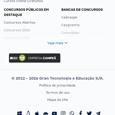
Cursos Online Gratuitos
CONCURSOS PÚBLICOS EM
BANCAS DE CONCURSOS
DESTAQUE
Cebraspe
Concursos Abertos
Cesgranrio
Concursos 2026
Consulplan
Concursos 2025
FCC
Veja mais
Concurso Nacional Unificado
FGV
Concurso Ibama
Idecan
Concurso MPU
Selecon
Editais publicados
Uniase
© 2012 - 2026 Gran Tecnologia e Educação S/A.
Vunesp
Política de privacidade
CONCURSOS POR PROFISSÃO
EXAME DE ORDEM
Termos de uso
Concursos Administrativos
OAB
Mapa do site
Concursos Educação
Prova OAB
Concursos Fiscais
Calendário OAB