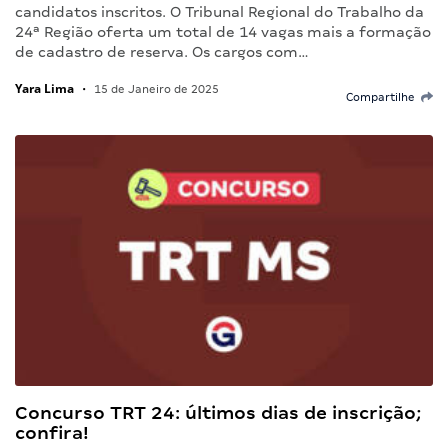
candidatos inscritos. O Tribunal Regional do Trabalho da
24ª Região oferta um total de 14 vagas mais a formação
de cadastro de reserva. Os cargos com…
Yara Lima
•
15 de Janeiro de 2025
Compartilhe
Concurso TRT 24: últimos dias de inscrição;
confira!