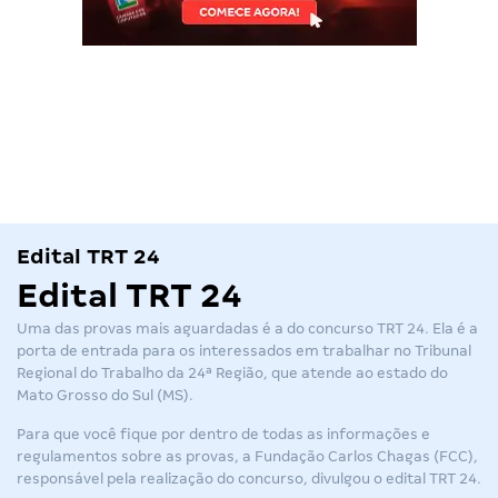
Edital TRT 24
Edital TRT 24
Uma das provas mais aguardadas é a do
concurso TRT 24
. Ela é a
porta de entrada para os interessados em trabalhar no Tribunal
Regional do Trabalho da 24ª Região, que atende ao estado do
Mato Grosso do Sul (MS).
Para que você fique por dentro de todas as informações e
regulamentos sobre as provas, a Fundação Carlos Chagas (FCC),
responsável pela realização do concurso, divulgou o
edital TRT 24
.