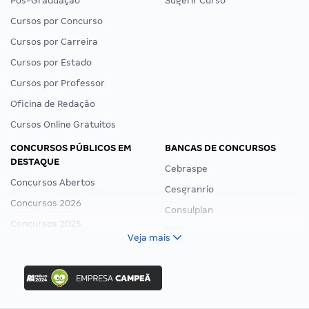
Pós-Graduação
Sugerir Curso
Cursos por Concurso
Cursos por Carreira
Cursos por Estado
Cursos por Professor
Oficina de Redação
Cursos Online Gratuitos
CONCURSOS PÚBLICOS EM
BANCAS DE CONCURSOS
DESTAQUE
Cebraspe
Concursos Abertos
Cesgranrio
Concursos 2026
Consulplan
Concursos 2025
FCC
Veja mais
Concurso Nacional Unificado
FGV
Concurso Ibama
Idecan
Concurso MPU
Selecon
Editais publicados