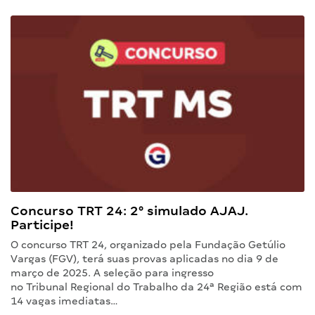
Concurso TRT 24: 2° simulado AJAJ.
Participe!
O concurso TRT 24, organizado pela Fundação Getúlio
Vargas (FGV), terá suas provas aplicadas no dia 9 de
março de 2025. A seleção para ingresso
no Tribunal Regional do Trabalho da 24ª Região está com
14 vagas imediatas…