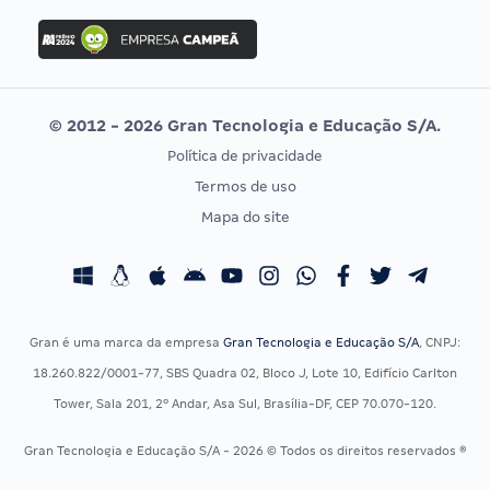
Concurso Ibama
Idecan
Concurso MPU
Selecon
Editais publicados
Uniase
© 2012 - 2026 Gran Tecnologia e Educação S/A.
Vunesp
Política de privacidade
CONCURSOS POR PROFISSÃO
EXAME DE ORDEM
Termos de uso
Concursos Administrativos
OAB
Mapa do site
Concursos Educação
Prova OAB
Concursos Fiscais
Calendário OAB
Concursos Jurídicos
Questões OAB
Concursos Militares
Recursos OAB
Gran é uma marca da empresa
Gran Tecnologia e Educação S/A
, CNPJ:
Concursos Policiais
Exame de Ordem
18.260.822/0001-77, SBS Quadra 02, Bloco J, Lote 10, Edifício Carlton
Concursos Saúde
Tower, Sala 201, 2º Andar, Asa Sul, Brasília-DF, CEP 70.070-120.
Concursos Tribunais
Gran Tecnologia e Educação S/A - 2026 © Todos os direitos reservados ®
Residência Multiprofissional