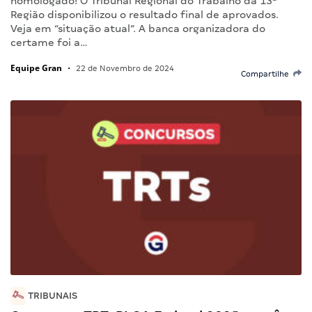
homologado! O Tribunal Regional do Trabalho da 13ª
Região disponibilizou o resultado final de aprovados.
Veja em “situação atual”. A banca organizadora do
certame foi a…
Equipe Gran
•
22 de Novembro de 2024
Compartilhe
TRIBUNAIS