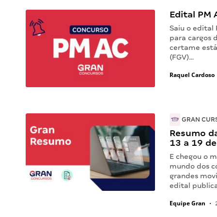
Edital PM A
Saiu o edital
para cargos d
certame está
(FGV)…
Raquel Cardoso
GRAN CUR
Resumo da
13 a 19 d
E chegou o m
mundo dos co
grandes movi
edital public
Equipe Gran
•
2