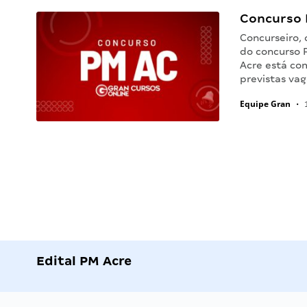
Concurso 
Concurseiro,
do concurso P
Acre está com
previstas va
Equipe Gran
•
1
Edital PM Acre