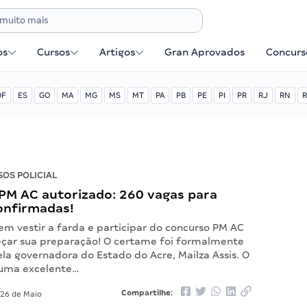
os
Cursos
Artigos
Gran Aprovados
Concurse
DF
ES
GO
MA
MG
MS
MT
PA
PB
PE
PI
PR
RJ
RN
R
OS POLICIAL
PM AC autorizado: 260 vagas para
onfirmadas!
m vestir a farda e participar do concurso PM AC
çar sua preparação! O certame foi formalmente
la governadora do Estado do Acre, Mailza Assis. O
 uma excelente…
Compartilhe:
26 de Maio