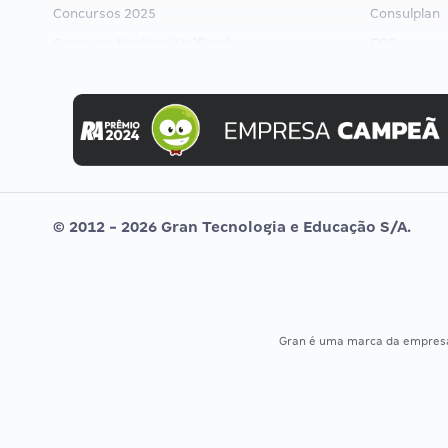
Concursos 2025
Consulplan
Concurso Nacional Unificado
FCC
Concurso Ibama
FGV
Concurso MPU
Idecan
Editais publicados
Selecon
Uniase
Vunesp
© 2012 - 2026 Gran Tecnologia e Educação S/A.
Gran é uma marca da empre