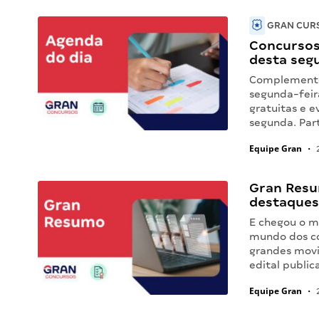
GRAN CURS
Concursos 
desta seg
Complemente 
segunda-feir
gratuitas e e
segunda. Par
Equipe Gran
•
2
Gran Resu
destaques
E chegou o m
mundo dos co
grandes movi
edital public
Equipe Gran
•
2