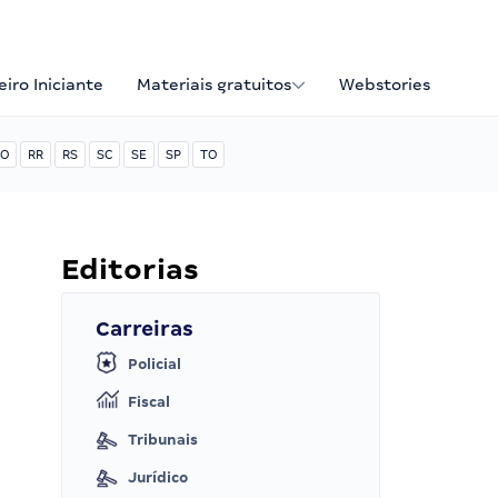
iro Iniciante
Materiais gratuitos
Webstories
O
RR
RS
SC
SE
SP
TO
Editorias
Carreiras
Policial
Fiscal
Tribunais
Jurídico