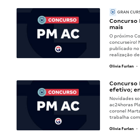
GRAN CURS
Concurso 
mais
O próximo Co
concurseiro! 
publicado no 
realização d
Olivia Furlan
•
Concurso 
efetivo; e
Novidades so
ac24horas Pla
coronel Mart
trabalha co
Olivia Furlan
•