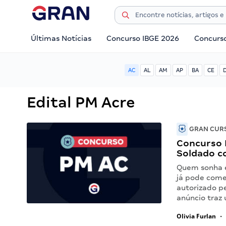
Últimas Notícias
Concurso IBGE 2026
Concurs
AC
AL
AM
AP
BA
CE
Edital PM Acre
GRAN CURS
Concurso 
Soldado c
Quem sonha e
já pode come
autorizado pe
anúncio traz
Olivia Furlan
•