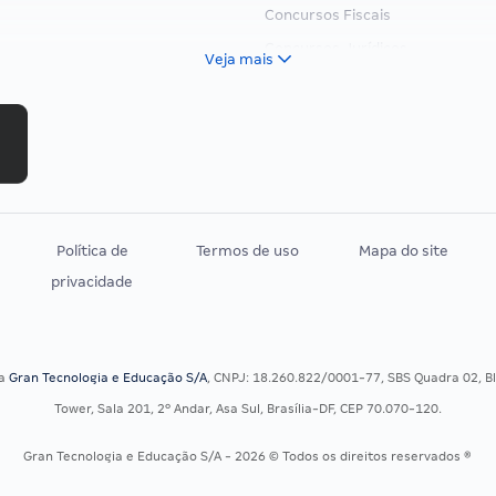
Concursos Fiscais
Concursos Jurídicos
Veja mais
Concursos Militares
Concursos Policiais
Concursos Saúde
Concursos Tribunais
Residência Multiprofissional
Política de
Termos de uso
Mapa do site
privacidade
sa
Gran Tecnologia e Educação S/A
, CNPJ: 18.260.822/0001-77, SBS Quadra 02, Blo
Tower, Sala 201, 2º Andar, Asa Sul, Brasília-DF, CEP 70.070-120.
Gran Tecnologia e Educação S/A - 2026 © Todos os direitos reservados ®