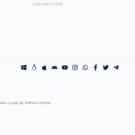
Calendário OAB
Questões OAB
Recursos OAB
Exame de Ordem
co J, Lote 10, Edifício Carlton