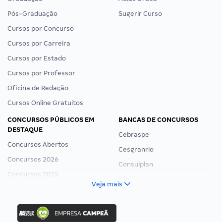
Pós-Graduação
Sugerir Curso
Cursos por Concurso
Cursos por Carreira
Cursos por Estado
Cursos por Professor
Oficina de Redação
Cursos Online Gratuitos
CONCURSOS PÚBLICOS EM
BANCAS DE CONCURSOS
DESTAQUE
Cebraspe
Concursos Abertos
Cesgranrio
Concursos 2026
Consulplan
Concursos 2025
FCC
Veja mais
Concurso Nacional Unificado
FGV
Concurso Ibama
Idecan
Concurso MPU