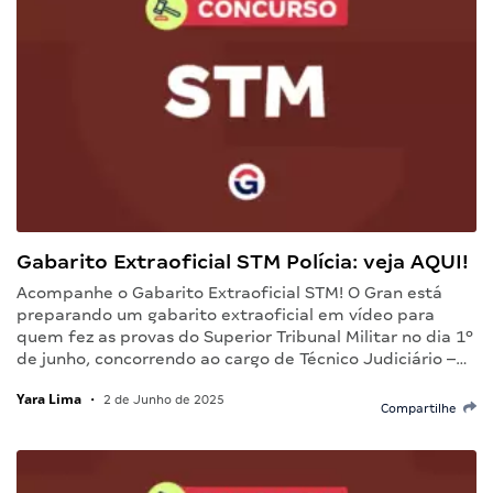
Gabarito Extraoficial STM Polícia: veja AQUI!
Acompanhe o Gabarito Extraoficial STM! O Gran está
preparando um gabarito extraoficial em vídeo para
quem fez as provas do Superior Tribunal Militar no dia 1º
de junho, concorrendo ao cargo de Técnico Judiciário –…
Yara Lima
•
2 de Junho de 2025
Compartilhe