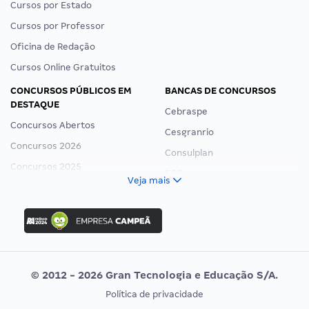
Cursos por Estado
Cursos por Professor
Oficina de Redação
Cursos Online Gratuitos
CONCURSOS PÚBLICOS EM
BANCAS DE CONCURSOS
DESTAQUE
Cebraspe
Concursos Abertos
Cesgranrio
Concursos 2026
Consulplan
Concursos 2025
FCC
Veja mais
Concurso Nacional Unificado
FGV
Concurso Ibama
Idecan
Concurso MPU
Selecon
Editais publicados
Uniase
© 2012 - 2026 Gran Tecnologia e Educação S/A.
Vunesp
Política de privacidade
CONCURSOS POR PROFISSÃO
EXAME DE ORDEM