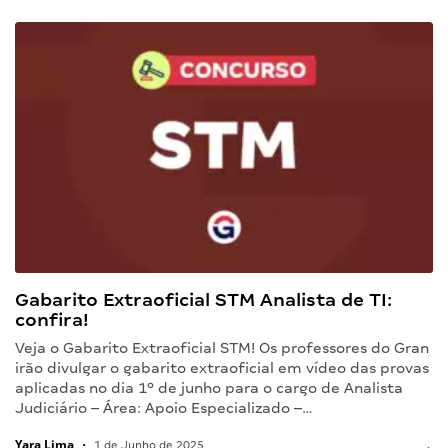
Gabarito Extraoficial STM Analista de TI:
confira!
Veja o Gabarito Extraoficial STM! Os professores do Gran
irão divulgar o gabarito extraoficial em vídeo das provas
aplicadas no dia 1º de junho para o cargo de Analista
Judiciário – Área: Apoio Especializado –…
Yara Lima
•
1 de Junho de 2025