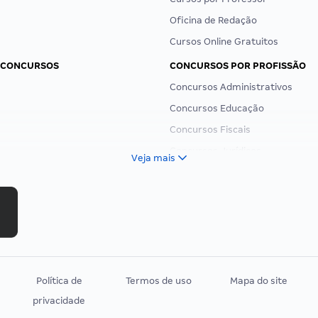
Oficina de Redação
Cursos Online Gratuitos
 CONCURSOS
CONCURSOS POR PROFISSÃO
Concursos Administrativos
Concursos Educação
Concursos Fiscais
Concursos Jurídicos
Veja mais
Concursos Militares
Concursos Policiais
Concursos Saúde
Concursos Tribunais
Residência Multiprofissional
Política de
Termos de uso
Mapa do site
privacidade