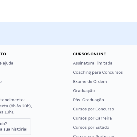
NTO
CURSOS ONLINE
e ajuda
Assinatura Ilimitada
Coaching para Concursos
p
Exame de Ordem
Graduação
atendimento:
Pós-Graduação
exta (8h às 20h),
Cursos por Concurso
às 13h).
Cursos por Carreira
ado?
Cursos por Estado
a sua história!
Cursos por Professor