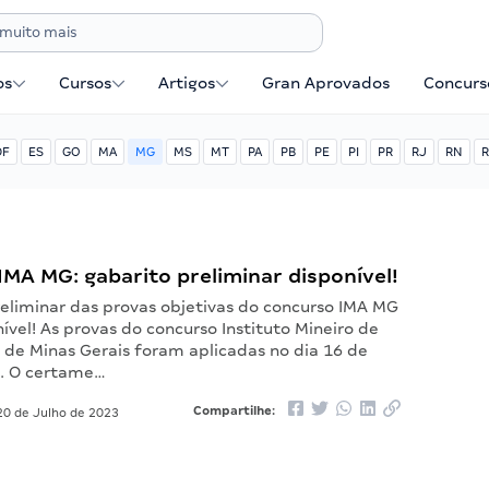
os
Cursos
Artigos
Gran Aprovados
Concurse
DF
ES
GO
MA
MG
MS
MT
PA
PB
PE
PI
PR
RJ
RN
R
MA MG: gabarito preliminar disponível!
reliminar das provas objetivas do concurso IMA MG
nível! As provas do concurso Instituto Mineiro de
 de Minas Gerais foram aplicadas no dia 16 de
3. O certame…
Compartilhe:
0 de Julho de 2023