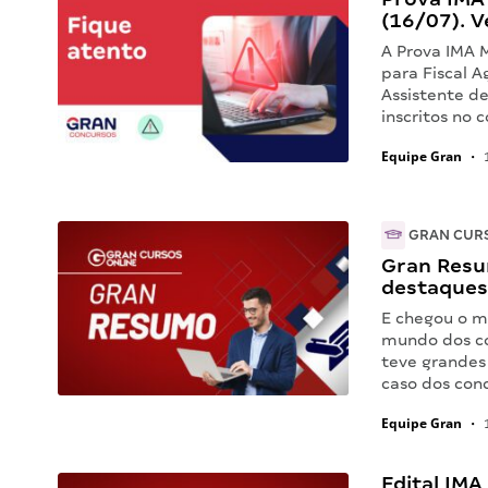
(16/07). V
A Prova IMA M
para Fiscal A
Assistente d
inscritos no 
Equipe Gran
•
1
GRAN CUR
Gran Resu
destaques
E chegou o m
mundo dos co
teve grandes
caso dos con
Equipe Gran
•
1
Edital IMA