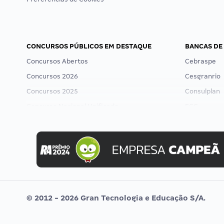
CONCURSOS PÚBLICOS EM DESTAQUE
BANCAS DE
Concursos Abertos
Cebraspe
Concursos 2026
Cesgranrio
Concursos 2025
Consulplan
Concurso Nacional Unificado
FCC
Concurso Ibama
FGV
Concurso MPU
Idecan
Editais publicados
Selecon
Uniase
Vunesp
© 2012 - 2026 Gran Tecnologia e Educação S/A.