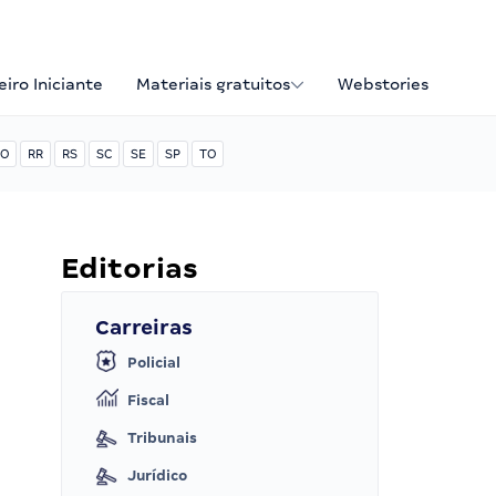
iro Iniciante
Materiais gratuitos
Webstories
O
RR
RS
SC
SE
SP
TO
Editorias
Carreiras
Policial
Fiscal
Tribunais
Jurídico