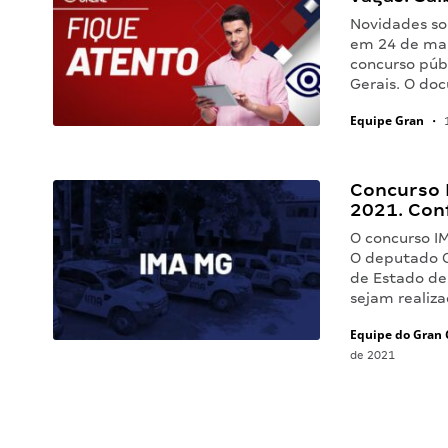
Novidades so
em 24 de mai
concurso públ
Gerais. O d
Equipe Gran
•
1
Concurso 
2021. Conf
O concurso I
O deputado C
de Estado de
sejam realiz
Equipe do Gran 
de 2021