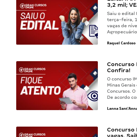
3,2 mil; V
Saiu o edita
terça-feira, 
vagas de níve
Agropecuário,
Raquel Cardoso
Concurso 
Confira!
O concurso I
Minas Gerais
Concursos. O
De acordo c
Lanna Sant'Ann
Concurso 
vagas. Sai