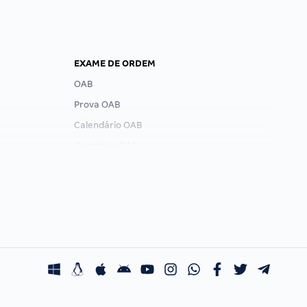
EXAME DE ORDEM
OAB
Prova OAB
Calendário OAB
Questões OAB
Recursos OAB
Exame de Ordem