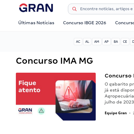
Últimas Notícias
Concurso IBGE 2026
Concurs
AC
AL
AM
AP
BA
CE
Concurso IMA MG
Concurso I
O gabarito p
já está dispo
Agropecuária
julho de 202
Equipe Gran
•
2