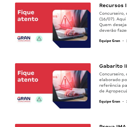
Recursos 
Concurseiro,
(16/07). Aqui
Quem desejar 
deverão fazer
Equipe Gran
•
1
Gabarito I
Concurseiro,
elaborado po
referência pa
de Agropecuá
Equipe Gran
•
1
Prova IMA