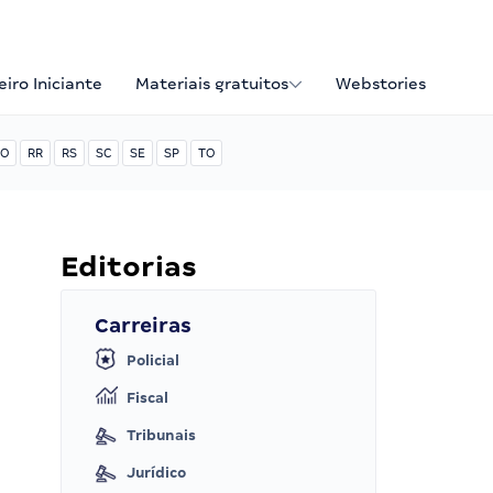
iro Iniciante
Materiais gratuitos
Webstories
O
RR
RS
SC
SE
SP
TO
Editorias
Carreiras
Policial
Fiscal
Tribunais
Jurídico