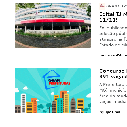
GRAN CURS
Edital TJ 
11/11!
Foi publicado
seleção públ
atuação na fu
Estado de Mi
Lanna Sant'Ann
Concurso P
391 vagas
A Prefeitura 
MG), municípi
área da saúd
vagas imedia
Equipe Gran
•
3