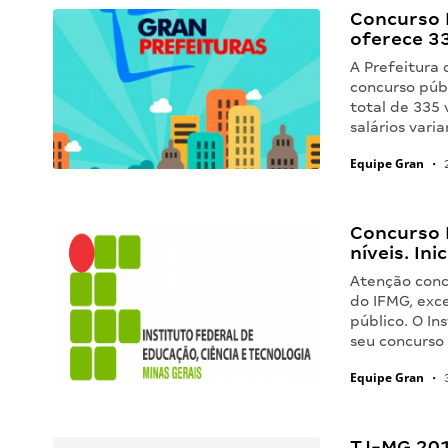
Concurso P
oferece 33
A Prefeitura 
concurso púb
total de 335 
salários var
Equipe Gran
•
2
Concurso I
níveis. Ini
Atenção concu
do IFMG, exc
público. O In
seu concurso
Equipe Gran
•
3
TJ-MG 2015