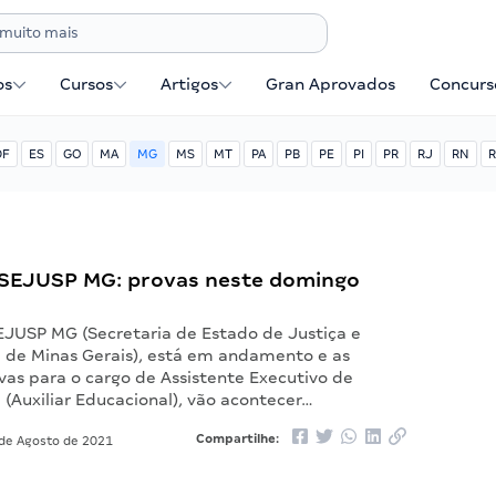
os
Cursos
Artigos
Gran Aprovados
Concurse
DF
ES
GO
MA
MG
MS
MT
PA
PB
PE
PI
PR
RJ
RN
R
SEJUSP MG: provas neste domingo
EJUSP MG (Secretaria de Estado de Justiça e
l de Minas Gerais), está em andamento e as
vas para o cargo de Assistente Executivo de
 (Auxiliar Educacional), vão acontecer…
Compartilhe:
de Agosto de 2021