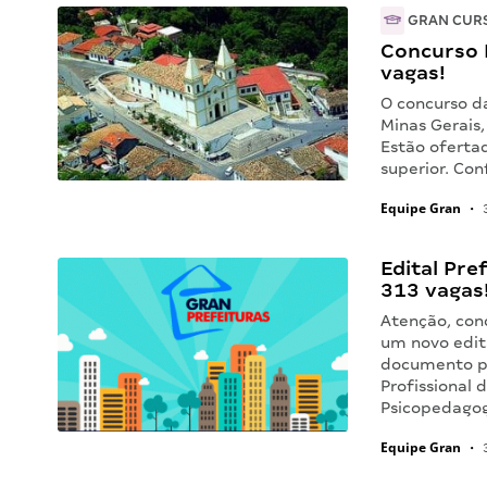
GRAN CUR
Concurso 
vagas!
O concurso da
Minas Gerais
Estão oferta
superior. Co
Equipe Gran
•
3
Edital Pre
313 vagas
Atenção, conc
um novo edit
documento pu
Profissional 
Psicopedago
Equipe Gran
•
3