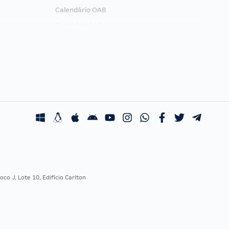
Calendário OAB
Questões OAB
Recursos OAB
Exame de Ordem
co J, Lote 10, Edifício Carlton