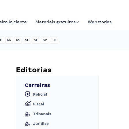
iro Iniciante
Materiais gratuitos
Webstories
O
RR
RS
SC
SE
SP
TO
Editorias
Carreiras
Policial
Fiscal
Tribunais
Jurídico