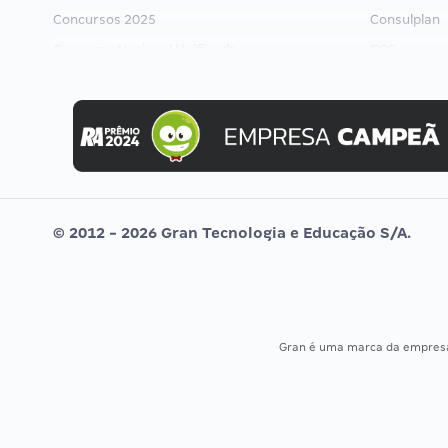
Concursos 2025
Consulplan
Concurso Nacional Unificado
FCC
Concurso Ibama
FGV
Concurso MPU
Idecan
Editais publicados
Selecon
Uniase
Vunesp
© 2012 - 2026 Gran Tecnologia e Educação S/A.
Gran é uma marca da empre