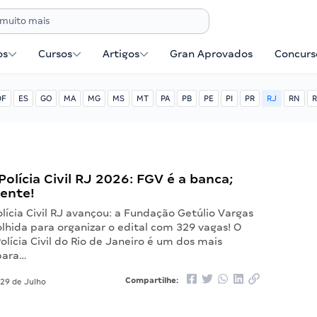
os
Cursos
Artigos
Gran Aprovados
Concurse
DF
ES
GO
MA
MG
MS
MT
PA
PB
PE
PI
PR
RJ
RN
R
olícia Civil RJ 2026: FGV é a banca;
nente!
lícia Civil RJ avançou: a Fundação Getúlio Vargas
olhida para organizar o edital com 329 vagas! O
lícia Civil do Rio de Janeiro é um dos mais
para…
Compartilhe:
29 de Julho