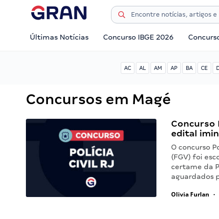
Últimas Notícias
Concurso IBGE 2026
Concurs
AC
AL
AM
AP
BA
CE
Concursos em Magé
Concurso P
edital imi
O concurso Po
(FGV) foi esc
certame da Po
aguardados 
Olivia Furlan
•