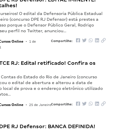
talhes!
rseiros! O edital da Defensoria Pública Estadual
eiro (concurso DPE RJ Defensor) está prestes a
Isso porque o Defensor Público Geral, Rodrigo
eu perfil no Twitter, anunciou…
Cursos Online
Compartilhe:
•
1 de
1
CE RJ: Edital retificado! Confira os
 Contas do Estado do Rio de Janeiro (concurso
icou o edital de abertura e alterou a data de
o local de prova e o endereço eletrônico utilizado
atos…
Cursos Online
Compartilhe:
•
25 de Janeiro
DPE RJ Defensor: BANCA DEFINIDA!