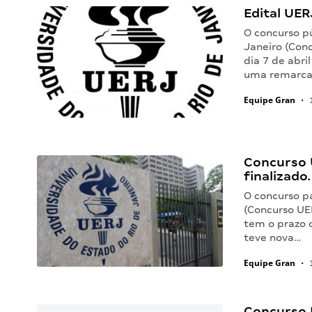
Edital UE
O concurso p
Janeiro (Con
dia 7 de abr
uma remarca
Equipe Gran
•
1
Concurso 
finalizado.
O concurso p
(Concurso UE
tem o prazo 
teve nova…
Equipe Gran
•
1
Concurso 