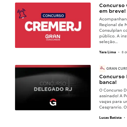
Concurso 
em breve!
Acompanhand
Regional de M
Consulplan c
público. A in
seleção…
Yara Lima
•
8 d
GRAN CURS
Concurso D
banca!
O Concurso D
assinado! A P
vagas para u
Cesgranrio. 
Lucas Batista
•