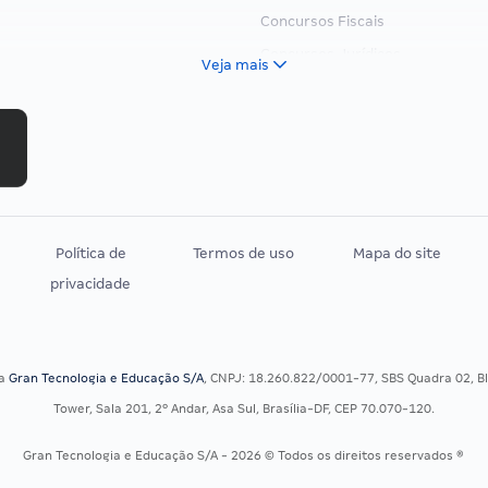
Concursos Fiscais
Concursos Jurídicos
Veja mais
Concursos Militares
Concursos Policiais
Concursos Saúde
Concursos Tribunais
Residência Multiprofissional
Política de
Termos de uso
Mapa do site
privacidade
sa
Gran Tecnologia e Educação S/A
, CNPJ: 18.260.822/0001-77, SBS Quadra 02, Blo
Tower, Sala 201, 2º Andar, Asa Sul, Brasília-DF, CEP 70.070-120.
Gran Tecnologia e Educação S/A - 2026 © Todos os direitos reservados ®