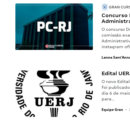
GRAN CURS
Concurso D
Administr
O concurso D
comissão exa
Administrativ
instagram of
Lanna Sant'Ann
Edital UER
O novo Edital
foi publicado
dia 6 de maio
para…
Equipe Gran
•
1