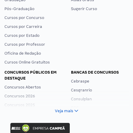
Pós-Graduação
Sugerir Curso
Cursos por Concurso
Cursos por Carreira
Cursos por Estado
Cursos por Professor
Oficina de Redação
Cursos Online Gratuitos
CONCURSOS PÚBLICOS EM
BANCAS DE CONCURSOS
DESTAQUE
Cebraspe
Concursos Abertos
Cesgranrio
Concursos 2026
Consulplan
Concursos 2025
FCC
Veja mais
Concurso Nacional Unificado
FGV
Concurso Ibama
Idecan
Concurso MPU