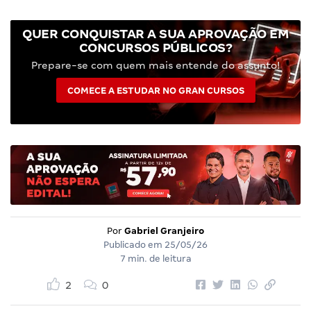
QUER CONQUISTAR A SUA APROVAÇÃO EM
CONCURSOS PÚBLICOS?
Prepare-se com quem mais entende do assunto!
COMECE A ESTUDAR NO GRAN CURSOS
Por
Gabriel Granjeiro
Publicado em
25/05/26
7 min. de leitura
2
0