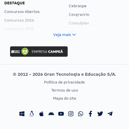
DESTAQUE
Cebraspe
Concursos Abertos
Cesgranrio
Concursos 2026
Consulplan
Concursos 2025
FCC
Veja mais
Concurso Nacional Unificado
FGV
Concurso Ibama
Idecan
Concurso MPU
Selecon
Editais publicados
Uniase
© 2012 - 2026 Gran Tecnologia e Educação S/A.
Vunesp
Política de privacidade
CONCURSOS POR PROFISSÃO
EXAME DE ORDEM
Termos de uso
Concursos Administrativos
OAB
Mapa do site
Concursos Educação
Prova OAB
Concursos Fiscais
Calendário OAB
Concursos Jurídicos
Questões OAB
Concursos Militares
Recursos OAB