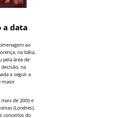
 a data
 homenagem ao
rença, na Itália,
u pela área de
 decisão, na
nada a seguir a
e maior
 mais de 200!) e
homas (Londres),
s conceitos do