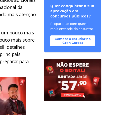
idados adicionais
Quer conquistar a sua
nacional da
aprovação em
ndo mais atenção
concursos públicos?
Prepare-se com quem
mais entende do assunto!
er um pouco mais
pouco mais sobre
Comece a estudar no
Gran Cursos
il, detalhes
principais
preparar para