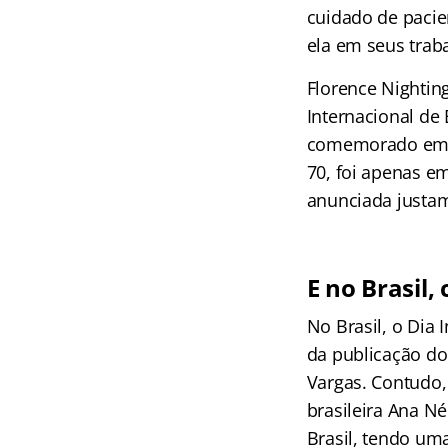
cuidado de pacie
ela em seus trab
Florence Nightin
Internacional de
comemorado em m
70, foi apenas e
anunciada justam
E no Brasil,
No Brasil, o Dia
da publicação d
Vargas. Contudo,
brasileira Ana Né
Brasil, tendo um