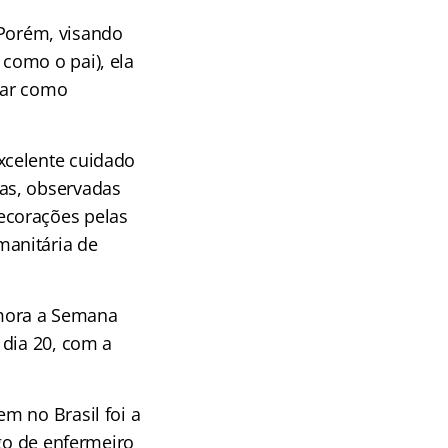
. Porém, visando
como o pai), ela
uar como
xcelente cuidado
as, observadas
ecorações pelas
manitária de
mora a Semana
 dia 20, com a
m no Brasil foi a
rgo de enfermeiro