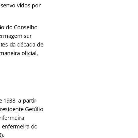
senvolvidos por
ção do Conselho
nfermagem ser
tes da década de
aneira oficial,
1938, a partir
presidente Getúlio
enfermeira
a enfermeira do
).