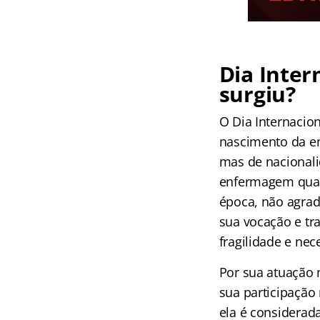
Dia Inte
surgiu?
O Dia Internaci
nascimento da en
mas de nacionalid
enfermagem quand
época, não agrado
sua vocação e t
fragilidade e nec
Por sua atuação 
sua participação
ela é considera