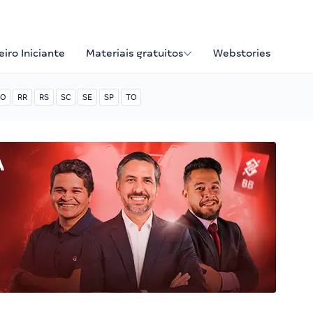
iro Iniciante
Materiais gratuitos
Webstories
O
RR
RS
SC
SE
SP
TO