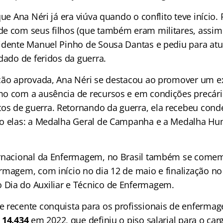
que Ana Néri já era viúva quando o conflito teve início
e com seus filhos (que também eram militares, assim 
idente Manuel Pinho de Sousa Dantas e pediu para at
dado de feridos da guerra.
ção aprovada, Ana Néri se destacou ao promover um e
o com a ausência de recursos e em condições precári
s de guerra. Retornando da guerra, ela recebeu cond
o elas: a Medalha Geral de Campanha e a Medalha Hu
ernacional da Enfermagem, no Brasil também se come
rmagem, com início no dia 12 de maio e finalização no
Dia do Auxiliar e Técnico de Enfermagem.
 recente conquista para os profissionais de enfermage
 14.434
em 2022, que definiu o piso salarial para o ca