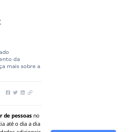
:
rado
ento da
ça mais sobre a
r de pessoas
no
 até o dia a dia