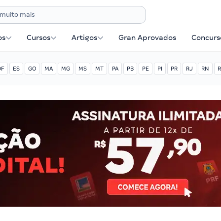
os
Cursos
Artigos
Gran Aprovados
Concurse
DF
ES
GO
MA
MG
MS
MT
PA
PB
PE
PI
PR
RJ
RN
R