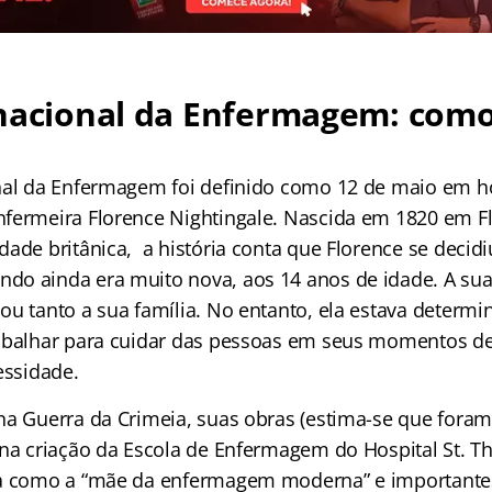
rnacional da Enfermagem: como
onal da Enfermagem foi definido como 12 de maio em
fermeira Florence Nightingale. Nascida em 1820 em Flo
ade britânica, a história conta que Florence se decidi
o ainda era muito nova, aos 14 anos de idade. A sua
u tanto a sua família. No entanto, ela estava determi
rabalhar para cuidar das pessoas em seus momentos d
essidade.
na Guerra da Crimeia, suas obras (estima-se que foram
 na criação da Escola de Enfermagem do Hospital St. T
da como a “mãe da enfermagem moderna” e importante