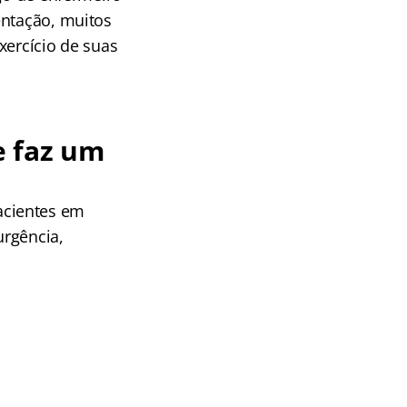
entação, muitos
xercício de suas
e faz um
acientes em
urgência,