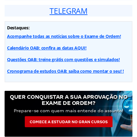
TELEGRAM
Destaques:
Acompanhe todas as notícias sobre o Exame de Ordem!
Calendário OAB: confira as datas AQUI!
Questões OAB: treine grátis com questões e simulados!
Cronograma de estudos OAB: saiba como montar o seu! !
QUER CONQUISTAR A SUA APROVAÇÃO NO
EXAME DE ORDEM?
Prepare-se com quem mais entende do assunto!
COMECE A ESTUDAR NO GRAN CURSOS