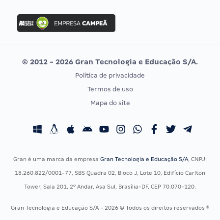
FGV
Concurso Ibama
Idecan
Concurso MPU
Selecon
Editais publicados
Uniase
© 2012 - 2026 Gran Tecnologia e Educação S/A.
Vunesp
Política de privacidade
CONCURSOS POR PROFISSÃO
EXAME DE ORDEM
Termos de uso
Concursos Administrativos
OAB
Mapa do site
Concursos Educação
Prova OAB
Concursos Fiscais
Calendário OAB
Concursos Jurídicos
Questões OAB
Concursos Militares
Recursos OAB
Gran é uma marca da empresa
Gran Tecnologia e Educação S/A
, CNPJ:
Concursos Policiais
Exame de Ordem
18.260.822/0001-77, SBS Quadra 02, Bloco J, Lote 10, Edifício Carlton
Concursos Saúde
Tower, Sala 201, 2º Andar, Asa Sul, Brasília-DF, CEP 70.070-120.
Concursos Tribunais
Gran Tecnologia e Educação S/A - 2026 © Todos os direitos reservados ®
Residência Multiprofissional