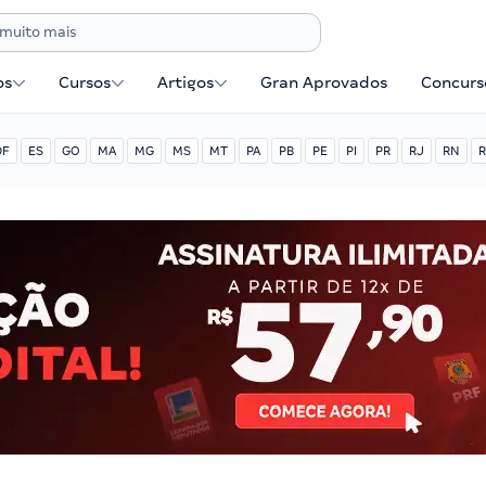
os
Cursos
Artigos
Gran Aprovados
Concurse
DF
ES
GO
MA
MG
MS
MT
PA
PB
PE
PI
PR
RJ
RN
R