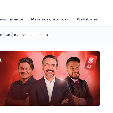
iro Iniciante
Materiais gratuitos
Webstories
O
RR
RS
SC
SE
SP
TO