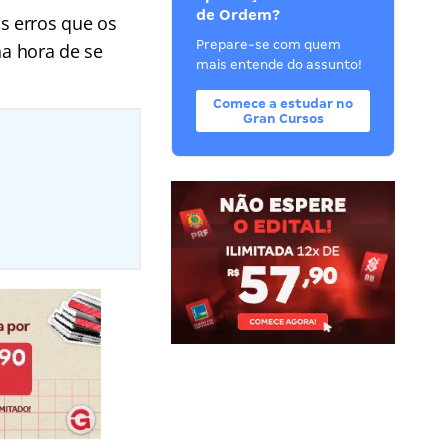
de Ordem?
s erros que os
Prepare-se com quem
a hora de se
mais entende do assunto!
Comece a estudar no
Gran Cursos