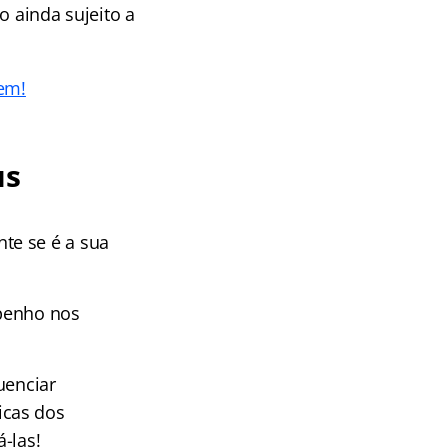
o ainda sujeito a
em!
us
te se é a sua
mpenho nos
uenciar
icas dos
-las!