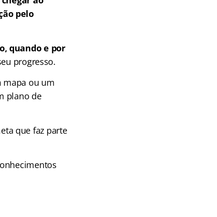
ação
pelo
o, quando e por
 seu progresso.
um mapa ou um
m plano de
ta que faz parte
 conhecimentos