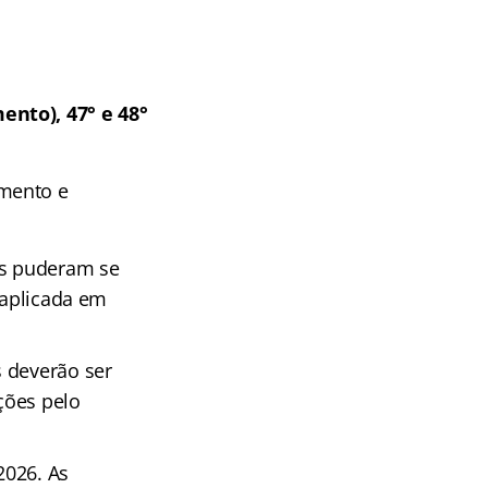
nto), 47° e 48°
amento e
os puderam se
 aplicada em
s deverão ser
ações pelo
2026. As