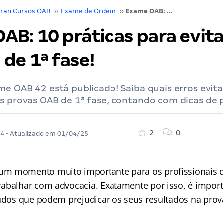
ran Cursos OAB
››
Exame de Ordem
››
Exame OAB: 10 práticas para evitar nos estudos de 1ª fase!
AB: 10 práticas para evita
de 1ª fase!
me OAB 42 está publicado! Saiba quais erros evita
s provas OAB de 1ª fase, contando com dicas de 
2
0
24
• Atualizado em
01/04/25
um momento muito importante para os profissionais da
abalhar com advocacia. Exatamente por isso, é importa
tudos que podem prejudicar os seus resultados na prov