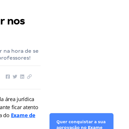
r nos
r na hora de se
professores!
 área jurídica
nte ficar atento
a do
Exame de
Quer conquistar a sua
aprovação no Exame