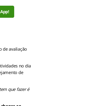
sApp!
 de avaliação
tividades no dia
nejamento de
tem que fazer é
e
chegar ao