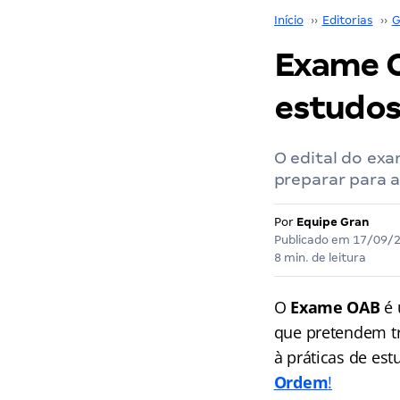
Início
››
Editorias
››
G
Exame O
estudos 
O edital do exa
preparar para a
Por
Equipe Gran
Publicado em
17/09/
8 min. de leitura
O
Exame OAB
é 
que pretendem tr
à práticas de es
Ordem
!