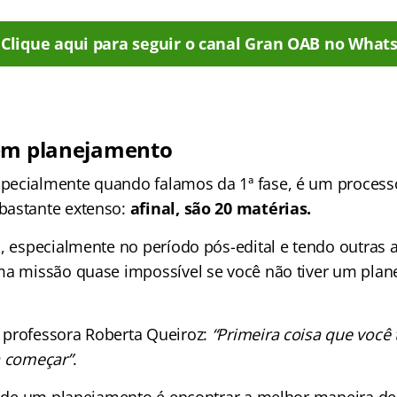
Clique aqui para seguir o canal Gran OAB no What
sem planejamento
ecialmente quando falamos da 1ª fase, é um processo
bastante extenso:
afinal, são 20 matérias.
, especialmente no período pós-edital e tendo outras a
ma missão quase impossível se você não tiver um pla
 professora Roberta Queiroz:
“Primeira coisa que você 
a começar”
.
vo de um planejamento é encontrar a melhor maneira d