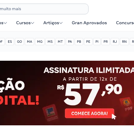
os
Cursos
Artigos
Gran Aprovados
Concurse
DF
ES
GO
MA
MG
MS
MT
PA
PB
PE
PI
PR
RJ
RN
R