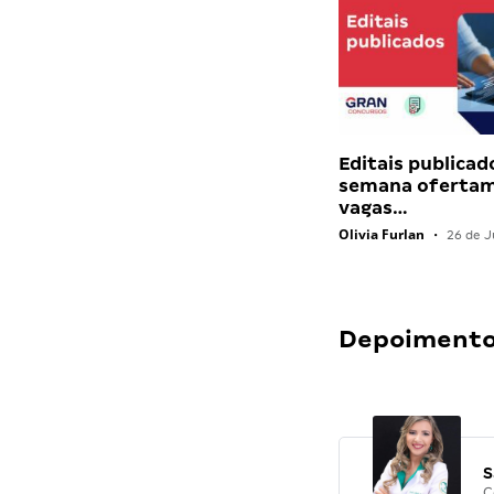
Editais publicad
semana ofertam
vagas…
Olivia Furlan
•
26 de J
Depoimentos
S
C