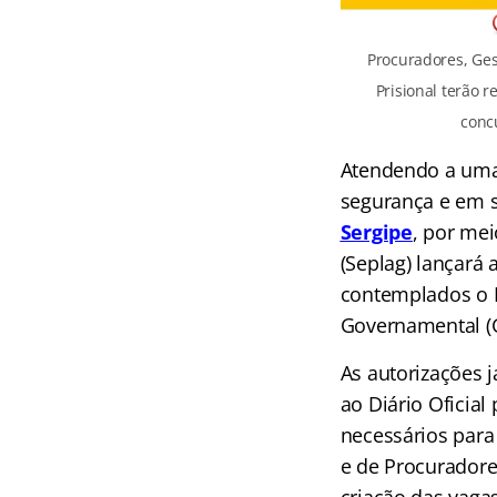
Procuradores, Ge
Prisional terão r
conc
Atendendo a uma
segurança e em s
Sergipe
, por me
(Seplag) lançará 
contemplados o P
Governamental (G
As autorizações 
ao Diário Oficia
necessários para 
e de Procuradore