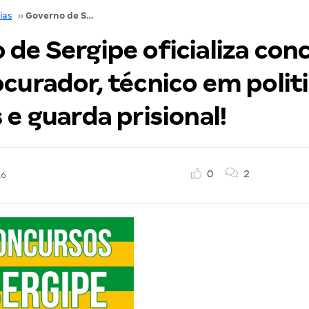
ias
››
Governo de Sergipe oficializa concursos para procurador, técnico em politicas publicas e guarda prisional!
de Sergipe oficializa con
curador, técnico em polit
 e guarda prisional!
0
2
16