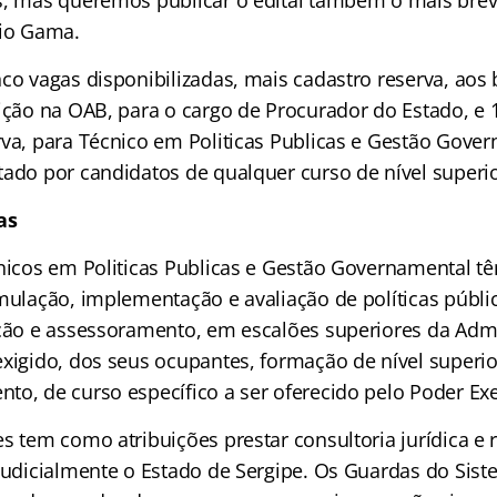
s, mas queremos publicar o edital também o mais breve
rio Gama.
nco vagas disponibilizadas, mais cadastro reserva, aos
rição na OAB, para o cargo de Procurador do Estado, e 
rva, para Técnico em Politicas Publicas e Gestão Gove
tado por candidatos de qualquer curso de nível superio
as
cnicos em Politicas Publicas e Gestão Governamental 
rmulação, implementação e avaliação de políticas públ
eção e assessoramento, em escalões superiores da Adm
xigido, dos seus ocupantes, formação de nível superior
to, de curso específico a ser oferecido pelo Poder Exe
s tem como atribuições prestar consultoria jurídica e 
 judicialmente o Estado de Sergipe. Os Guardas do Sist