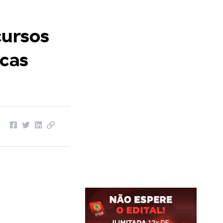
cursos
icas