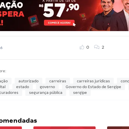
0
2
16
bre:
ação
autorizado
carreiras
carreiras jurídicas
con
ital
estado
governo
Governo do Estado de Sergipe
curadores
segurança pública
sergipe
ecomendadas