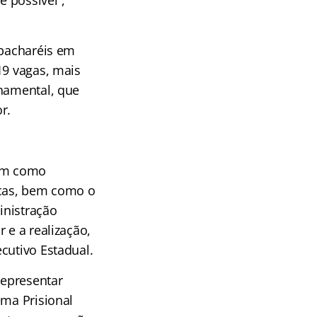
 possível”,
 bacharéis em
19 vagas, mais
rnamental, que
r.
têm como
icas, bem como o
inistração
 e a realização,
cutivo Estadual.
representar
ema Prisional