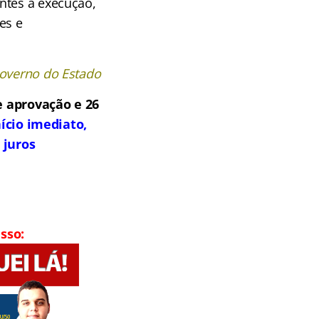
ntes a execução,
es e
overno do Estado
 aprovação e 26
ício imediato,
 juros
sso: