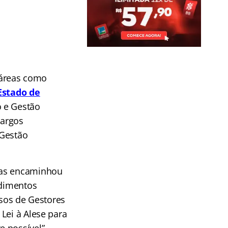
 áreas como
Estado de
o e Gestão
cargos
 Gestão
 as encaminhou
edimentos
rsos de Gestores
Lei à Alese para