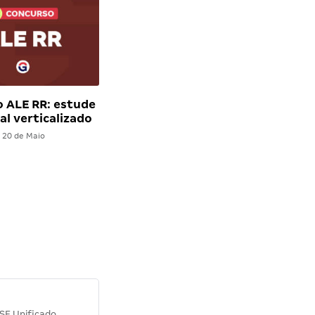
 ALE RR: estude
al verticalizado
20 de Maio
Diana M.
SE Unificado
Concurso SEPLAG CE