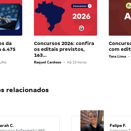
os da
Concursos 2026: confira
Concurso
 6.475
os editais previstos,
com edit
163…
Yara Lima
•
Raquel Cardoso
ulho
•
Há 23 horas
 relacionados
arah C.
Felipe F.
oncurso Enfermeiro PSF
Concurso T