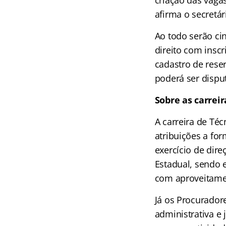
criação das vaga
afirma o secretá
Ao todo serão ci
direito com insc
cadastro de rese
poderá ser dispu
Sobre as carreir
A carreira de Té
atribuições a fo
exercício de dir
Estadual, sendo e
com aproveitamen
Já os Procuradore
administrativa e