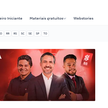
iro Iniciante
Materiais gratuitos
Webstories
O
RR
RS
SC
SE
SP
TO