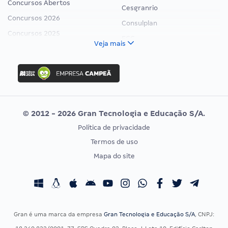
Concursos Abertos
Cesgranrio
Concursos 2026
Consulplan
Concursos 2025
FCC
Veja mais
Concurso Nacional Unificado
FGV
Concurso Ibama
Idecan
Concurso MPU
Selecon
Editais publicados
Uniase
© 2012 - 2026 Gran Tecnologia e Educação S/A.
Vunesp
Política de privacidade
CONCURSOS POR PROFISSÃO
EXAME DE ORDEM
Termos de uso
Concursos Administrativos
OAB
Mapa do site
Concursos Educação
Prova OAB
Concursos Fiscais
Calendário OAB
Concursos Jurídicos
Questões OAB
Concursos Militares
Recursos OAB
Gran é uma marca da empresa
Gran Tecnologia e Educação S/A
, CNPJ:
Concursos Policiais
Exame de Ordem