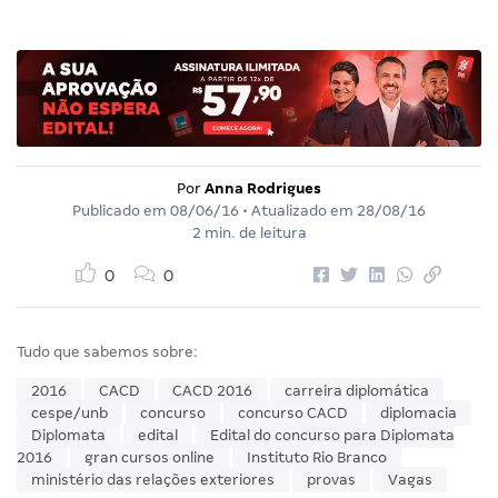
Por
Anna Rodrigues
Publicado em
08/06/16
• Atualizado em
28/08/16
2 min. de leitura
0
0
Tudo que sabemos sobre:
2016
CACD
CACD 2016
carreira diplomática
cespe/unb
concurso
concurso CACD
diplomacia
Diplomata
edital
Edital do concurso para Diplomata
2016
gran cursos online
Instituto Rio Branco
ministério das relações exteriores
provas
Vagas