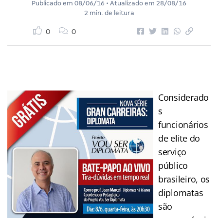
Publicado em
08/06/16
• Atualizado em
28/08/16
2 min. de leitura
0
0
Considerado
s
funcionários
de elite do
serviço
público
brasileiro, os
diplomatas
são