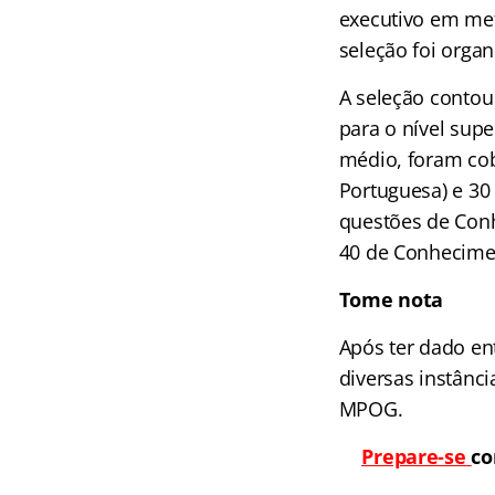
executivo em met
seleção foi orga
A seleção contou
para o nível super
médio, foram cob
Portuguesa) e 30
questões de Conh
40 de Conhecimen
Tome nota
Após ter dado ent
diversas instânci
MPOG.
Prepare-se
co