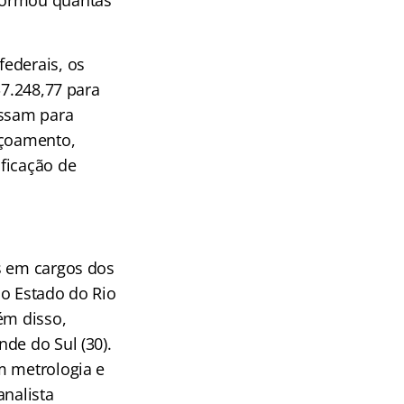
nformou quantas
federais, os
$7.248,77 para
assam para
içoamento,
ficação de
s em cargos dos
ao Estado do Rio
ém disso,
de do Sul (30).
m metrologia e
analista