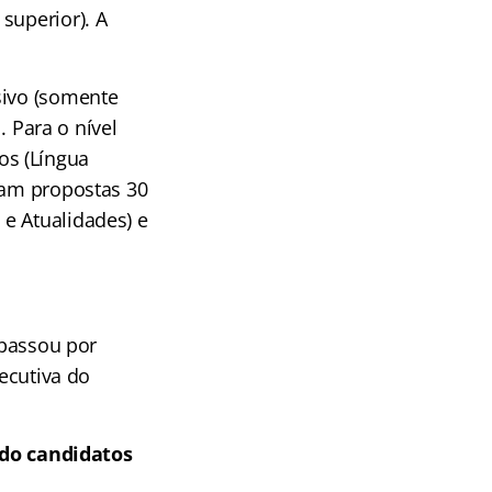
superior). A
sivo (somente
. Para o nível
os (Língua
ram propostas 30
e Atualidades) e
 passou por
xecutiva do
do candidatos