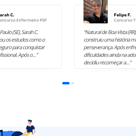
arah C.
Felipe F.
oncurso Enfermeiro PSF
Concurso T
Paulo (SE), Sarah C.
“Natural de Boa Vista (RR),
u os estudos como o
construiu uma história m
guro para conquistar
perseverança. Após enfr
fissional. Após o…”
dificuldades ainda na ado
decidiu recomeçar a…”