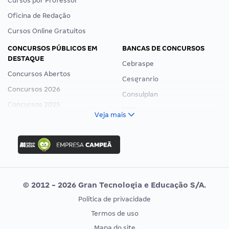
Cursos por Professor
Oficina de Redação
Cursos Online Gratuitos
CONCURSOS PÚBLICOS EM
BANCAS DE CONCURSOS
DESTAQUE
Cebraspe
Concursos Abertos
Cesgranrio
Concursos 2026
Consulplan
Concursos 2025
FCC
Veja mais
Concurso Nacional Unificado
FGV
Concurso Ibama
Idecan
Concurso MPU
Selecon
Editais publicados
Uniase
© 2012 - 2026 Gran Tecnologia e Educação S/A.
Vunesp
Política de privacidade
CONCURSOS POR PROFISSÃO
EXAME DE ORDEM
Termos de uso
Concursos Administrativos
OAB
Mapa do site