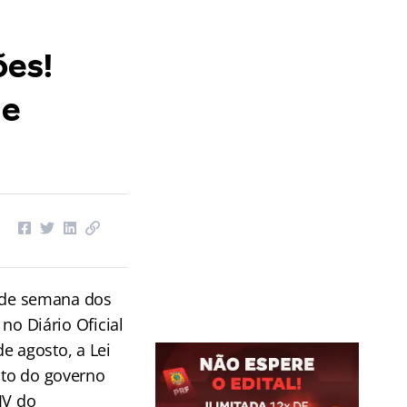
ões!
 e
l de semana dos
no Diário Oficial
de agosto, a Lei
nto do governo
IV do