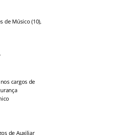
s de Músico (10),
r
 nos cargos de
egurança
nico
os de Auxiliar