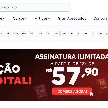
os
Cursos
Artigos
Gran Aprovados
Concurse
DF
ES
GO
MA
MG
MS
MT
PA
PB
PE
PI
PR
RJ
RN
R