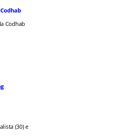
– Codhab
 da Codhab
ag
lista (30) e