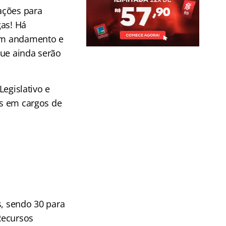
ações para
gas! Há
em andamento e
ue ainda serão
Legislativo e
os em cargos de
s, sendo 30 para
 Recursos