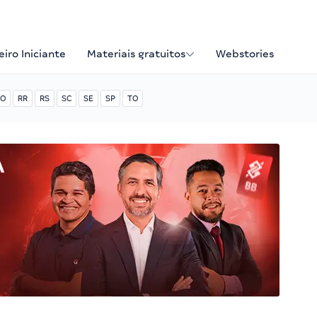
iro Iniciante
Materiais gratuitos
Webstories
O
RR
RS
SC
SE
SP
TO