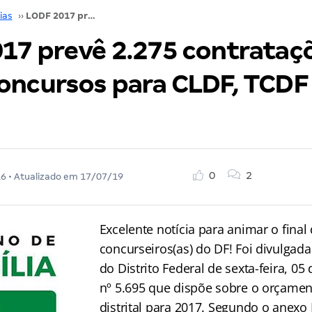
ias
››
LODF 2017 prevê 2.275 contratações! Novos concursos para CLDF, TCDF e outros!
17 prevê 2.275 contrataç
oncursos para CLDF, TCDF
0
2
16
• Atualizado em
17/07/19
Excelente notícia para animar o fina
concurseiros(as) do DF! Foi divulgada 
do Distrito Federal de sexta-feira, 05 
nº 5.695 que dispõe sobre o orçame
distrital para 2017. Segundo o anexo 