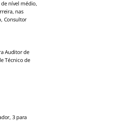
 de nível médio,
reira, nas
o, Consultor
a Auditor de
de Técnico de
ador, 3 para