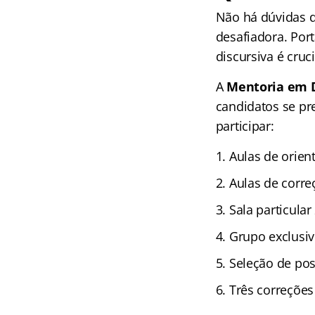
Não há dúvidas 
desafiadora. Port
discursiva é cruc
A
Mentoria em D
candidatos se pr
participar:
Aulas de orien
Aulas de corre
Sala particula
Grupo exclusiv
Seleção de pos
Três correções