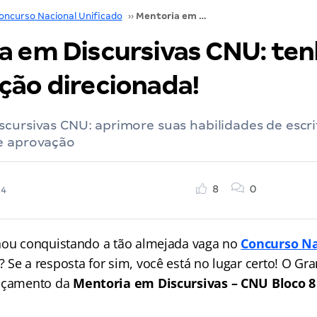
oncurso Nacional Unificado
››
Mentoria em Discursivas CNU: tenha uma preparação direcionada!
a em Discursivas CNU: te
ção direcionada!
cursivas CNU: aprimore suas habilidades de escr
e aprovação
8
0
24
nou conquistando a tão almejada vaga no
Concurso Na
? Se a resposta for sim, você está no lugar certo! O Gr
ançamento da
Mentoria em Discursivas – CNU Bloco 8
.