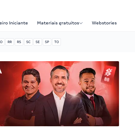
iro Iniciante
Materiais gratuitos
Webstories
O
RR
RS
SC
SE
SP
TO