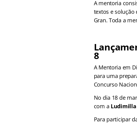
A mentoria consi
textos e solução
Gran. Toda a men
Lançamen
8
A Mentoria em Di
para uma prepara
Concurso Naciona
No dia 18 de mar
com a
Ludimilla
Para participar 