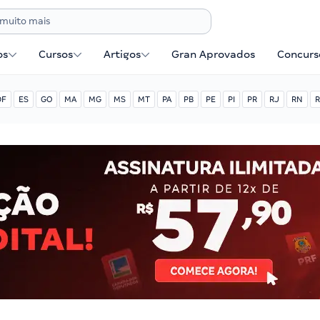
os
Cursos
Artigos
Gran Aprovados
Concurse
DF
ES
GO
MA
MG
MS
MT
PA
PB
PE
PI
PR
RJ
RN
R