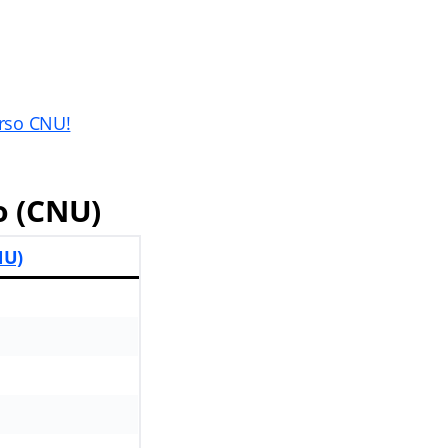
urso CNU!
o (CNU)
NU)