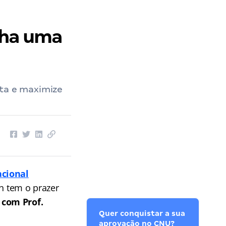
nha uma
ita e maximize
cional
an tem o prazer
 com Prof.
Quer conquistar a sua
aprovação no CNU?