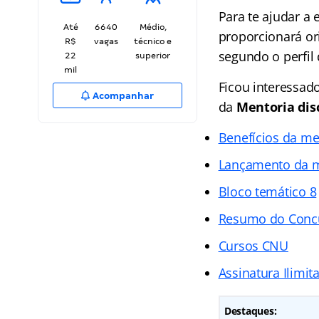
Para te ajudar a 
Até
6640
Médio,
proporcionará ori
R$
vagas
técnico e
segundo o perfil 
22
superior
mil
Ficou interessad
Acompanhar
da
Mentoria dis
Benefícios da me
Lançamento da m
Bloco temático 8
Resumo do Concu
Cursos CNU
Assinatura Ilimit
Destaques: