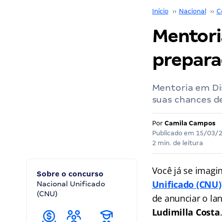
Início
››
Nacional
››
C
Mentori
prepara
Mentoria em Dis
suas chances d
Por
Camila Campos
Publicado em
15/03/
2 min. de leitura
Você já se imagi
Sobre o concurso
Unificado (CNU)
Nacional Unificado
(CNU)
de anunciar o l
Ludimilla Costa