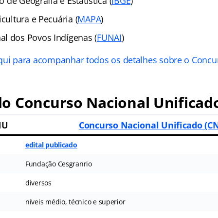
ro de Geografia e Estatística (
IBGE
)
icultura e Pecuária (
MAPA
)
l dos Povos Indígenas (
FUNAI
)
qui para acompanhar todos os detalhes sobre o Conc
o Concurso Nacional Unificad
NU
Concurso Nacional Unificado (C
edital publicado
Fundação Cesgranrio
diversos
níveis médio, técnico e superior