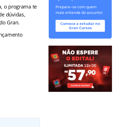
a, o programa te
Prepare-se com quem
mais entende do assunto!
de dúvidas,
 do Gran.
Comece a estudar no
Gran Cursos
lançamento