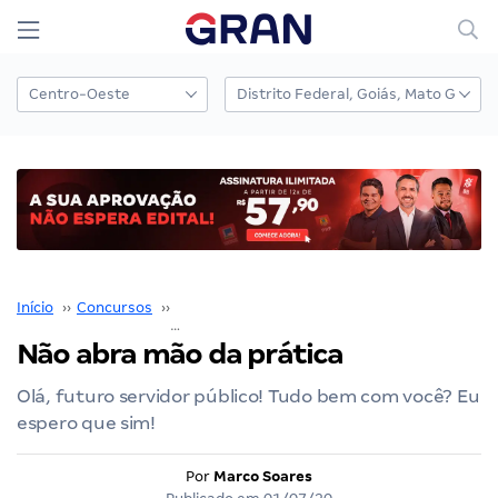
Início
››
Concursos
››
Coaching para Concursos
››
Não abra mão da prática
Não abra mão da prática
Olá, futuro servidor público! Tudo bem com você? Eu
espero que sim!
Por
Marco Soares