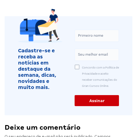
Cadastre-se e
receba as
notícias em
Concordo com a Política de
destaque da
Privacidade e aceito
semana, dicas,
receber comunicações do
novidades e
Gran Cursos Online.
muito mais.
Deixe um comentário
O seu endereço de e-mail não será publicado.
Campos