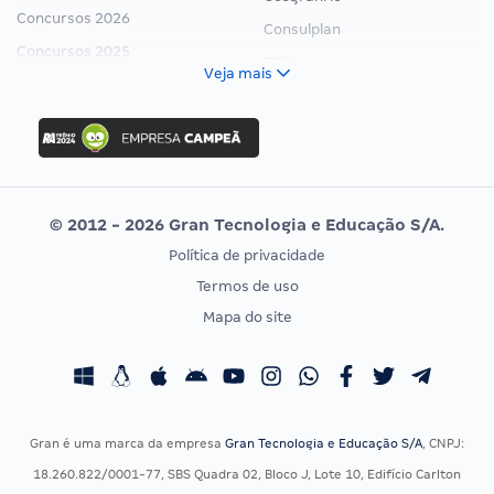
Concursos 2026
Consulplan
Concursos 2025
FCC
Veja mais
Concurso Nacional Unificado
FGV
Concurso Ibama
Idecan
Concurso MPU
Selecon
Editais publicados
Uniase
© 2012 - 2026 Gran Tecnologia e Educação S/A.
Vunesp
Política de privacidade
CONCURSOS POR PROFISSÃO
EXAME DE ORDEM
Termos de uso
Concursos Administrativos
OAB
Mapa do site
Concursos Educação
Prova OAB
Concursos Fiscais
Calendário OAB
Concursos Jurídicos
Questões OAB
Concursos Militares
Recursos OAB
Gran é uma marca da empresa
Gran Tecnologia e Educação S/A
, CNPJ:
Concursos Policiais
Exame de Ordem
18.260.822/0001-77, SBS Quadra 02, Bloco J, Lote 10, Edifício Carlton