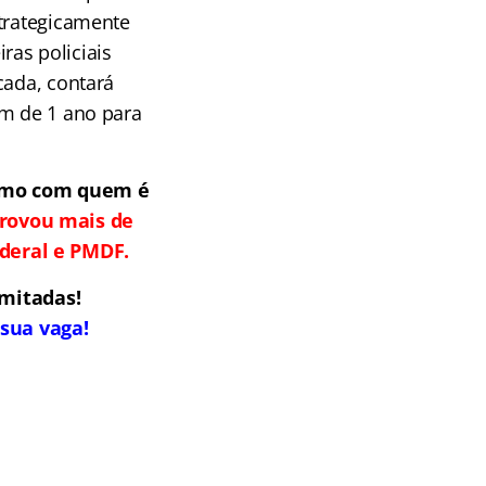
strategicamente
ras policiais
cada, contará
m de 1 ano para
esmo com quem é
rovou mais de
ederal e PMDF.
imitadas!
sua vaga!