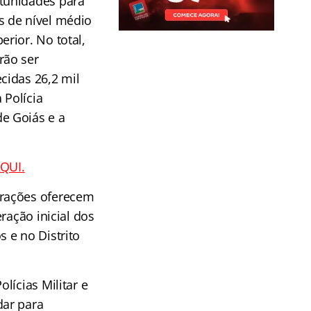
tunidades para
s de nível médio
erior. No total,
rão ser
ecidas 26,2 mil
 Polícia
 de Goiás e a
AQUI.
orações oferecem
ração inicial dos
 e no Distrito
lícias Militar e
dar para