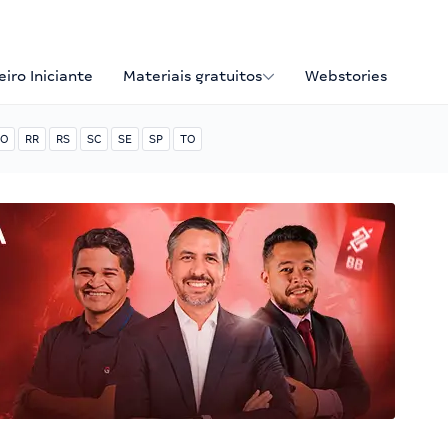
iro Iniciante
Materiais gratuitos
Webstories
O
RR
RS
SC
SE
SP
TO