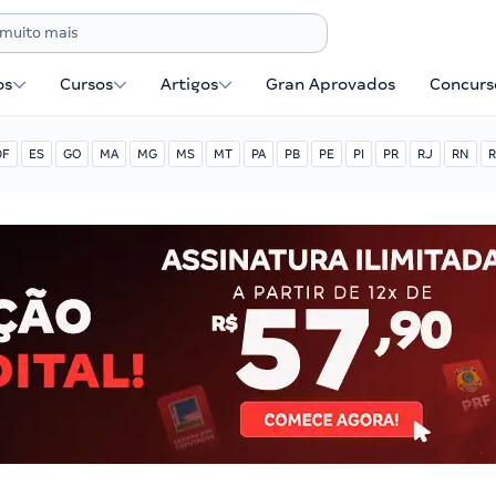
os
Cursos
Artigos
Gran Aprovados
Concurse
DF
ES
GO
MA
MG
MS
MT
PA
PB
PE
PI
PR
RJ
RN
R