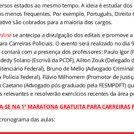
ersos estados ao mesmo tempo. A ideia é estudar dos
os menos frequentes. Por exemplo, Português, Direito 
rativo são cobrados para a maioria dos cargos.
nline
se antecipa a divulgação dos editais e promove a
ara Carreiras Policiais. O evento será realizado no dia 9
 contará com a presença dos professores: Paulo Igor (P
sdedy Solano (Escrivã da PCDF), Ailton Zouk (Delegado 
tenciário Federal), Bruno de Mello (Advogado Criminali
 Polícia Federal), Flávio Milhomem (Promotor de Justiç
 Caetano (Advogado pós-graduado pela FESMPDFT) que
s relevantes e resolverão exercícios recentes da área po
A-SE NA 1ª MARATONA GRATUITA PARA CARREIRAS P
 cronograma das aulas: