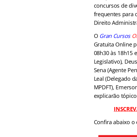
concursos de div
frequentes para 
Direito Administ
O
Gran Cursos
O
Gratuita Online p
08h30 às 18h15 e
Legislativo), Deu
Sena (Agente Peni
Leal (Delegado da
MPDFT), Emerson
explicarão tópico
I
NSCREV
Confira abaixo o