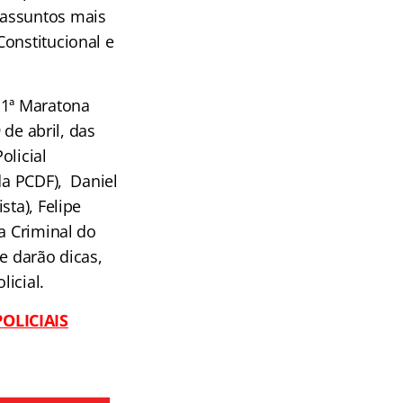
 assuntos mais
Constitucional e
 1ª Maratona
 de abril, das
olicial
da PCDF), Daniel
sta), Felipe
a Criminal do
 darão dicas,
licial.
OLICIAIS