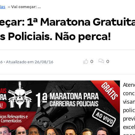
ias
››
Vai começar: 1ª Maratona Gratuita para Carreiras Policiais. Não perca!
eçar: 1ª Maratona Gratuit
s Policiais. Não perca!
0
0
16
• Atualizado em
26/08/16
Aten
conc
visa
polic
prev
exce