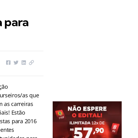
a para
ção
urseiros/as que
m as carreiras
iais! Estão
istas para 2016
lentes