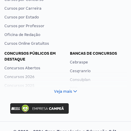
Cursos por Carreira
Cursos por Estado
Cursos por Professor
Oficina de Redação
Cursos Online Gratuitos
CONCURSOS PÚBLICOS EM
BANCAS DE CONCURSOS
DESTAQUE
Cebraspe
Concursos Abertos
Cesgranrio
Concursos 2026
Consulplan
Concursos 2025
FCC
Veja mais
Concurso Nacional Unificado
FGV
Concurso Ibama
Idecan
Concurso MPU
Selecon
Editais publicados
Uniase