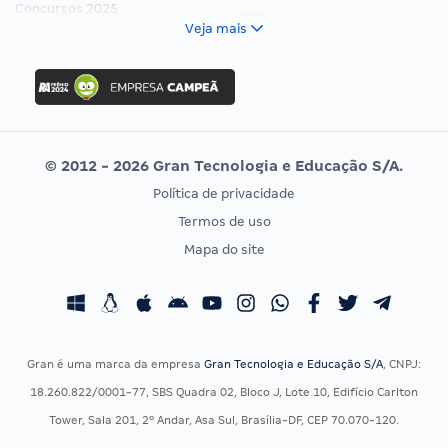
Concursos 2025
FCC
Veja mais
Concurso Nacional Unificado
FGV
Concurso Ibama
Idecan
Concurso MPU
Selecon
Editais publicados
Uniase
© 2012 - 2026 Gran Tecnologia e Educação S/A.
Vunesp
Política de privacidade
CONCURSOS POR PROFISSÃO
EXAME DE ORDEM
Termos de uso
Concursos Administrativos
OAB
Mapa do site
Concursos Educação
Prova OAB
Concursos Fiscais
Calendário OAB
Concursos Jurídicos
Questões OAB
Concursos Militares
Recursos OAB
Gran é uma marca da empresa
Gran Tecnologia e Educação S/A
, CNPJ:
Concursos Policiais
Exame de Ordem
18.260.822/0001-77, SBS Quadra 02, Bloco J, Lote 10, Edifício Carlton
Concursos Saúde
Tower, Sala 201, 2º Andar, Asa Sul, Brasília-DF, CEP 70.070-120.
Concursos Tribunais