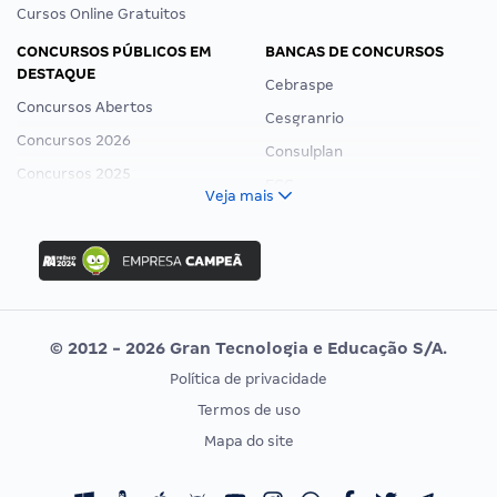
Cursos Online Gratuitos
CONCURSOS PÚBLICOS EM
BANCAS DE CONCURSOS
DESTAQUE
Cebraspe
Concursos Abertos
Cesgranrio
Concursos 2026
Consulplan
Concursos 2025
FCC
Veja mais
Concurso Nacional Unificado
FGV
Concurso Ibama
Idecan
Concurso MPU
Selecon
Editais publicados
Uniase
© 2012 - 2026 Gran Tecnologia e Educação S/A.
Vunesp
Política de privacidade
CONCURSOS POR PROFISSÃO
EXAME DE ORDEM
Termos de uso
Concursos Administrativos
OAB
Mapa do site
Concursos Educação
Prova OAB
Concursos Fiscais
Calendário OAB