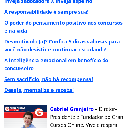
Inveja sabotadora X inveja espelho
A responsabilidade é sempre sua!
O poder do pensamento positivo nos concursos
e na vida
Desmotivado (a)? Confira 5 dicas valiosas para
você não desistir e continuar estudando!
A inteligência emocional em benefício do
concurseiro
Sem sacrifício, não há recompensa!
Deseje, mentalize e receba!
Gabriel Granjeiro
– Diretor-
Presidente e Fundador do Gran
Cursos Online. Vive e respira