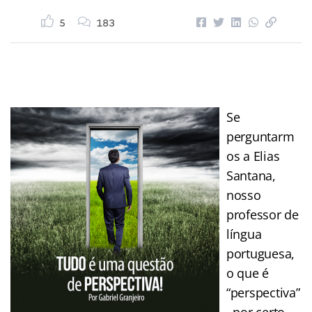
5
183
Se
perguntarm
os a Elias
Santana,
nosso
professor de
língua
portuguesa,
o que é
“perspectiva”
, por certo