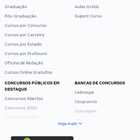
Graduação
Aulas Grátis
Pós-Graduação
Sugerir Curso
Cursos por Concurso
Cursos por Carreira
Cursos por Estado
Cursos por Professor
Oficina de Redação
Cursos Online Gratuitos
CONCURSOS PÚBLICOS EM
BANCAS DE CONCURSOS
DESTAQUE
Cebraspe
Concursos Abertos
Cesgranrio
Concursos 2026
Consulplan
Concursos 2025
FCC
Veja mais
Concurso Nacional Unificado
FGV
Concurso Ibama
Idecan