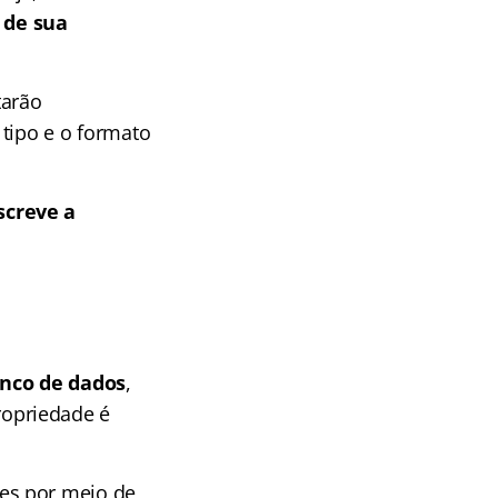
 de sua
tarão
 tipo e o formato
screve a
anco de dados
,
opriedade é
es por meio de