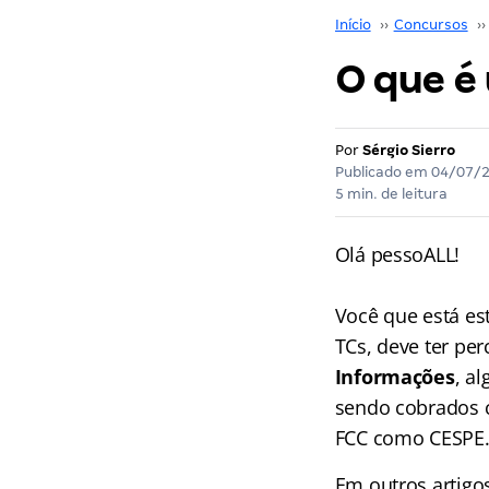
Início
››
Concursos
››
O que é
Por
Sérgio Sierro
Publicado em
04/07/
5 min. de leitura
Olá pessoALL!
Você que está es
TCs, deve ter pe
Informações
, a
sendo cobrados 
FCC como CESPE
Em outros artigo