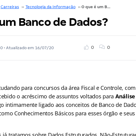
Carreiras
››
Tecnologia da Informação
››
O que é um Banco de Dados?
 um Banco de Dados?
0
0
20
• Atualizado em
16/07/20
tudando para concursos da área Fiscal e Controle, com
rcebido o acréscimo de assuntos voltados para
Análise
lgo intimamente ligado aos conceitos de Banco de Dad
como Conhecimentos Básicos para esses órgão e seus 
.
s já tratamos sobre Dados Estruturados, Não-Estrutur