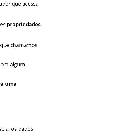
ador que acessa
tes
propriedades
o que chamamos
om algum
ara uma
eja, os dados