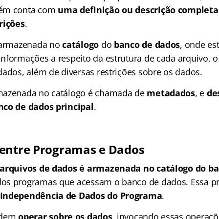
bém conta com
uma definição ou descrição completa
rições
.
é armazenada no
catálogo
do
banco de dados
, onde es
nformações a respeito da estrutura de cada arquivo, o
dados, além de diversas restrições sobre os dados.
mazenada no catálogo é chamada de
metadados
, e
de
nco de dados principal
.
entre Programas e Dados
 arquivos de dados é armazenada no catálogo do b
os programas que acessam o banco de dados. Essa pr
Independência de Dados do Programa
.
odem
operar sobre os dados
, invocando essas operaçõ