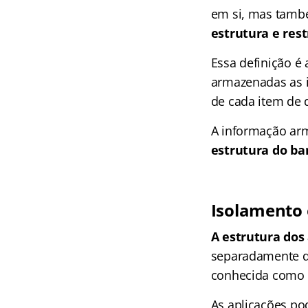
em si, mas tam
estrutura e rest
Essa definição 
armazenadas as i
de cada item de 
A informação ar
estrutura do ba
Isolamento 
A estrutura dos
separadamente d
conhecida como
As aplicações p