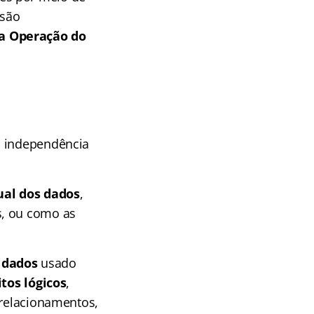
 são
a Operação do
a independência
ual dos dados
,
s, ou como as
 dados
usado
tos lógicos
,
-relacionamentos,