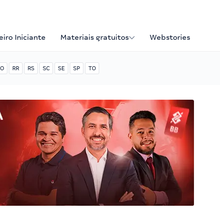
iro Iniciante
Materiais gratuitos
Webstories
O
RR
RS
SC
SE
SP
TO