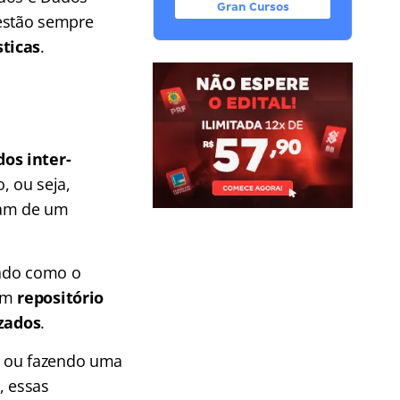
Gran Cursos
 estão sempre
sticas
.
dos inter-
, ou seja,
tam de um
rado como o
 um
repositório
zados
.
, ou fazendo uma
, essas