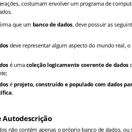
interações, costumam envolver um programa de comput
ados.
afirma que um
banco de dados
, deve possuir as seguin
dos
deve representar algum aspecto do mundo real, 
dos
é uma
coleção logicamente coerente de dados
c
nte;
dos
é
projeto, construído e populado com dados p
ífica
.
 Autodescrição
os não contém apenas o próprio banco de dados, ou s