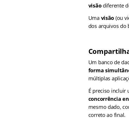
visão
diferente 
Uma
visão
(ou v
dos arquivos do 
Compartilh
Um banco de dado
forma simultân
múltiplas aplica
É preciso incluir
concorrência en
mesmo dado, con
correto ao final.