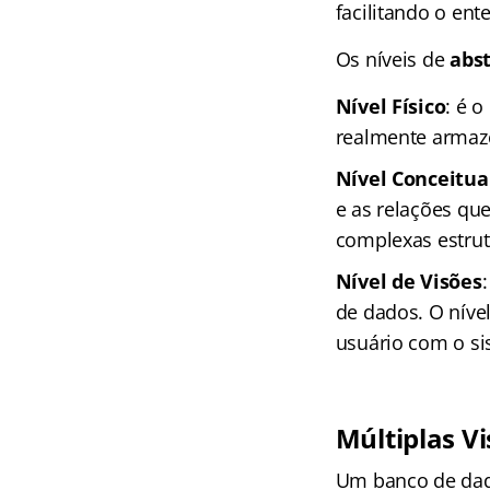
facilitando o en
Os níveis de
abs
Nível Físico
: é 
realmente armaz
Nível Conceitua
e as relações qu
complexas estrutu
Nível de Visões
de dados. O nível
usuário com o si
Múltiplas V
Um banco de dad