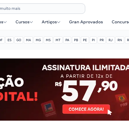
os
Cursos
Artigos
Gran Aprovados
Concurse
DF
ES
GO
MA
MG
MS
MT
PA
PB
PE
PI
PR
RJ
RN
R