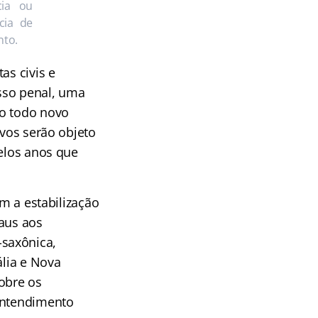
cia ou
cia de
nto.
as civis e
sso penal, uma
mo todo novo
ivos serão objeto
pelos anos que
om a estabilização
raus aos
saxônica,
ália e Nova
obre os
 entendimento