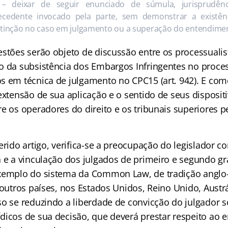
 – deixar de seguir enunciado de súmula, jurisprudên
ecedente invocado pela parte, sem demonstrar a existên
stinção no caso em julgamento ou a superação do entendime
stões serão objeto de discussão entre os processualist
o da subsistência dos Embargos Infringentes no proce
s em técnica de julgamento no CPC15 (art. 942). E co
extensão de sua aplicação e o sentido de seus disposit
re os operadores do direito e os tribunais superiores 
erido artigo, verifica-se a preocupação do legislador c
a e a vinculação dos julgados de primeiro e segundo g
xemplo do sistema da Common Law, de tradição anglo-
 outros países, nos Estados Unidos, Reino Unido, Austr
so se reduzindo a liberdade de convicção do julgador s
dicos de sua decisão, que deverá prestar respeito ao