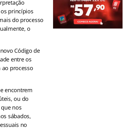
erpretação
 os princípios
rmais do processo
igualmente, o
o novo Código de
ade entre os
rá ao processo
que encontrem
teis, ou do
e que nos
aos sábados,
cessuais no