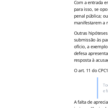
Com a entrada em
para isso, se opo
penal pública; o
manifestarem a re
Outras hipóteses
submissão às par
ofício, a exempl
defesa apresenta
resposta à acusaç
O art. 11 do CPC1
To
e 
A falta de apreci