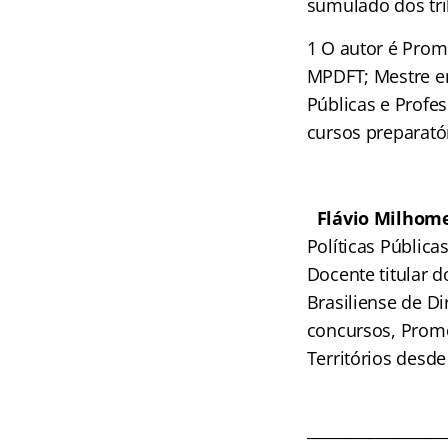
sumulado dos tri
1
O autor é Promo
MPDFT; Mestre em
Públicas e Profe
cursos preparató
Flávio Milho
Políticas Pública
Docente titular d
Brasiliense de Di
concursos, Promot
Territórios desde
__________________