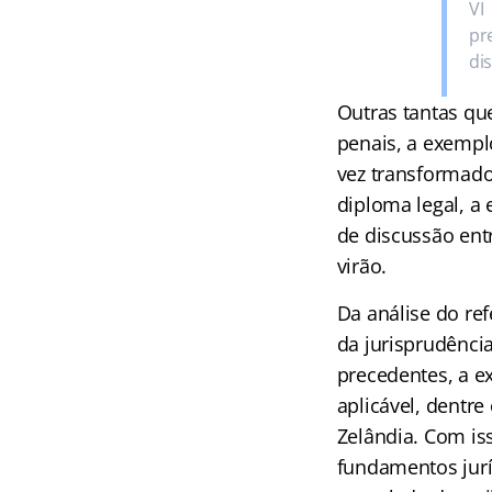
VI
pr
di
Outras tantas que
penais, a exempl
vez transformado
diploma legal, a 
de discussão ent
virão.
Da análise do ref
da jurisprudênci
precedentes, a e
aplicável, dentre
Zelândia. Com is
fundamentos jurí