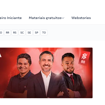
iro Iniciante
Materiais gratuitos
Webstories
O
RR
RS
SC
SE
SP
TO