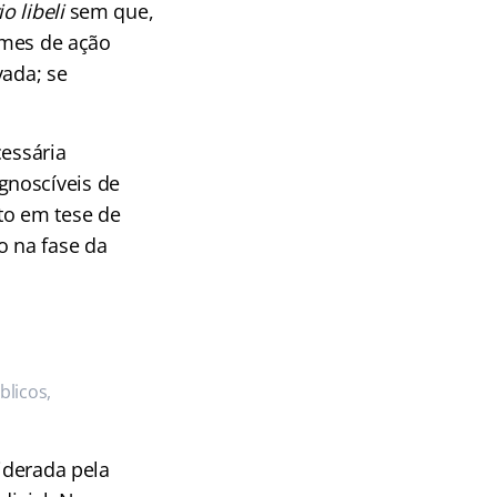
 libeli
sem que,
rimes de ação
vada; se
cessária
gnoscíveis de
to em tese de
o na fase da
licos,
siderada pela