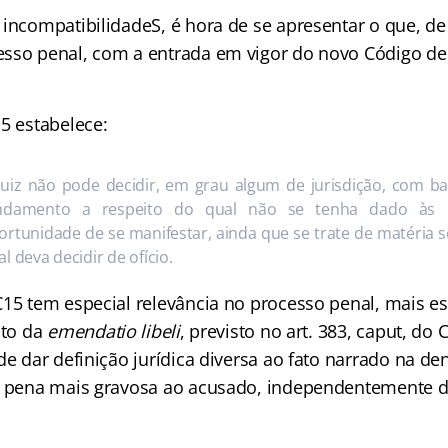
incompatibilidadeS, é hora de se apresentar o que, de 
sso penal, com a entrada em vigor do novo Código de P
5 estabelece:
juiz não pode decidir, em grau algum de jurisdição, com b
ndamento a respeito do qual não se tenha dado às 
ortunidade de se manifestar, ainda que se trate de matéria 
l deva decidir de ofício.
C15 tem especial relevância no processo penal, mais e
uto da
emendatio libeli
, previsto no art. 383, caput, do
ode dar definição jurídica diversa ao fato narrado na 
te pena mais gravosa ao acusado, independentemente 