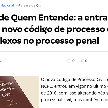
Nacional
››
Palavra de Quem Entende: a entrada em vigor do novo código de processo civil e seus reflexos no processo penal
 de Quem Entende: a entr
 novo código de processo c
flexos no processo penal
0
0
16
O novo Código de Processo Civil,
NCPC, entrou em vigor no último 
de 2016, com isso alterando não s
processual civil, mas também o p