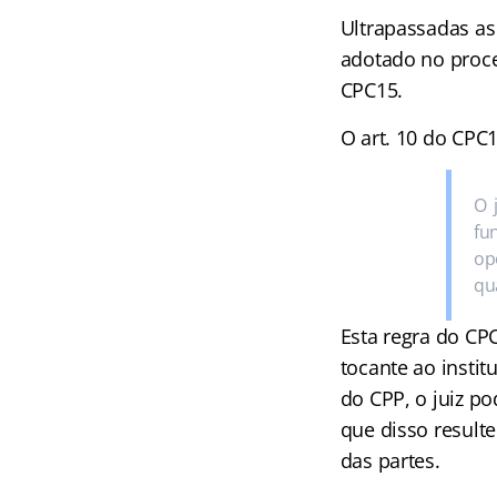
Ultrapassadas as 
adotado no proce
CPC15.
O art. 10 do CPC1
O 
fu
op
qua
Esta regra do CP
tocante ao instit
do CPP, o juiz p
que disso resul
das partes.