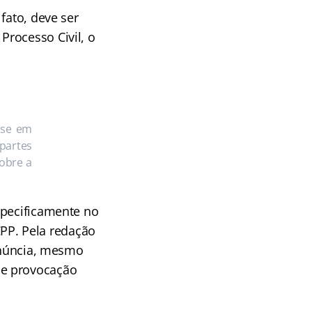
fato, deve ser
rocesso Civil, o
ase em
partes
sobre a
specificamente no
 CPP. Pela redação
denúncia, mesmo
de provocação