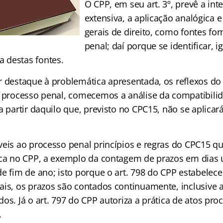
O CPP, em seu art. 3º, prevê a int
extensiva, a aplicação analógica e
gerais de direito, como fontes fo
penal; daí porque se identificar, 
 destas fontes.
r destaque à problemática apresentada, os reflexos d
o processo penal, comecemos a análise da compatibilid
a partir daquilo que, previsto no CPC15, não se aplica
veis ao processo penal princípios e regras do CPC15 
ica no CPP, a exemplo da contagem de prazos em dias ú
de fim de ano; isto porque o art. 798 do CPP estabelec
ais, os prazos são contados continuamente, inclusive 
os. Já o art. 797 do CPP autoriza a prática de atos pro
.