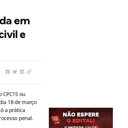
ada em
ivil e
 o CPC15 ou
dia 18 de março
ó a prática
rocesso penal.