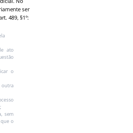
dicial. No
riamente ser
t. 489, §1º:
ela
de ato
uestão
icar o
 outra
ocesso
;
a, sem
 que o