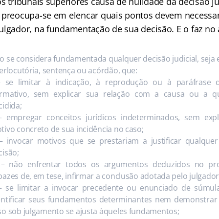
s tribunais superiores causa de nulidade da decisão ju
 preocupa-se em elencar quais pontos devem necessa
lgador, na fundamentação de sua decisão. E o faz no ar
o se considera fundamentada qualquer decisão judicial, seja 
terlocutória, sentença ou acórdão, que:
– se limitar à indicação, à reprodução ou à paráfrase 
rmativo, sem explicar sua relação com a causa ou a q
cidida;
 – empregar conceitos jurídicos indeterminados, sem expl
tivo concreto de sua incidência no caso;
I – invocar motivos que se prestariam a justificar qualquer
cisão;
 – não enfrentar todos os argumentos deduzidos no pr
pazes de, em tese, infirmar a conclusão adotada pelo julgador
– se limitar a invocar precedente ou enunciado de súmul
entificar seus fundamentos determinantes nem demonstrar
so sob julgamento se ajusta àqueles fundamentos;