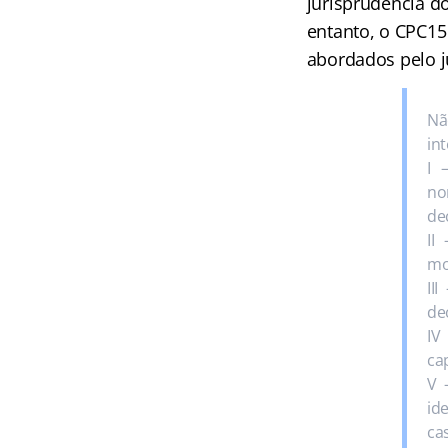
jurisprudência do
entanto, o CPC15
abordados pelo ju
Nã
in
I 
no
de
II
mo
II
de
IV
ca
V 
id
ca