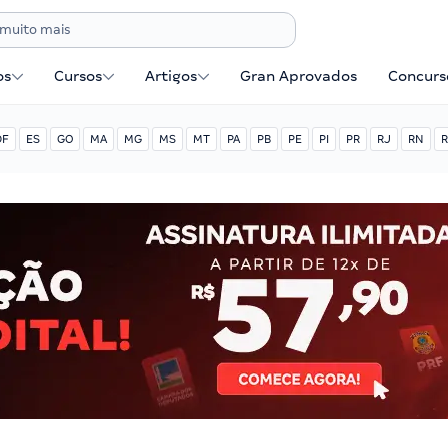
os
Cursos
Artigos
Gran Aprovados
Concurse
DF
ES
GO
MA
MG
MS
MT
PA
PB
PE
PI
PR
RJ
RN
R