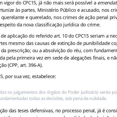
 vigor do CPC15, já não mais será possível a
emendatio
rtunize às partes, Ministério Público e acusado, nos c
u querelante e querelado, nos crimes de ação penal pri
speito da nova classificação jurídica do crime.
 de aplicação do referido art. 10 do CPC15 seriam a ne
tes mesmo das causas de extinção de punibilidade co
o da prescrição; ou a absolvição do réu, com fundamen
da pela primeira vez em sede de alegações finais, e nã
ão (CPP, art. 396-A).
5, por sua vez, estabelece:
dos os julgamentos dos órgãos do Poder Judiciário serão púb
fundamentadas todas as decisões, sob pena de nulidade.
ação das teses defensivas, no processo penal, já é con