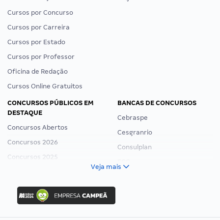
Cursos por Concurso
Cursos por Carreira
Cursos por Estado
Cursos por Professor
Oficina de Redação
Cursos Online Gratuitos
CONCURSOS PÚBLICOS EM
BANCAS DE CONCURSOS
DESTAQUE
Cebraspe
Concursos Abertos
Cesgranrio
Concursos 2026
Consulplan
Concursos 2025
FCC
Veja mais
Concurso Nacional Unificado
FGV
Concurso Ibama
Idecan
Concurso MPU
Selecon
Editais publicados